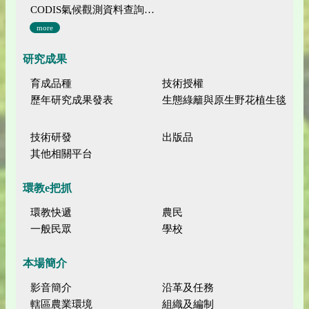
CODIS氣候觀測資料查詢服務
more
研究成果
育成品種
技術授權
歷年研究成果發表
生態綠籬與原生野花植生毯
技術研發
出版品
其他相關平台
環教e把抓
環教快遞
農民
一般民眾
學校
本場簡介
影音簡介
沿革及任務
轄區農業環境
組織及編制