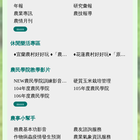
年報
研究彙報
農業專訊
農技報導
農情月刊
more
休閒樂活專區
♦宜蘭農村好好玩 ♦「農、藝、山、水」四條遊程推薦
♦花蓮農村好好玩♦「原、生、慢、活」四條遊程推薦
農民學院教學影片
NEW農民學院訓練影音分類
硬質玉米栽培管理
104年度農民學院
105年度農民學院
106年度農民學院
more
農事小幫手
務農基本功影音
農友諮詢服務
作物病蟲疫情發生預測
農業氣象資訊服務