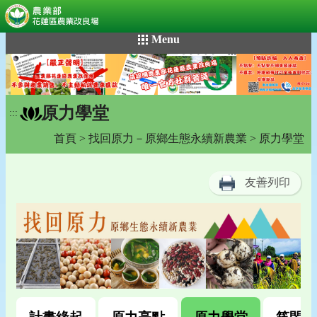
:::
跳
Menu
到
主
要
內
原力學堂
容
:::
區
首頁
>
找回原力－原鄉生態永續新農業
> 原力學堂
塊
友善列印