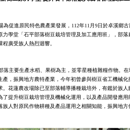
為促進原民特色農產業發展，112年11月9日於卓溪鄉
原力學堂「石平部落樹豆栽培管理及加工應用班」，部落
課程廣受族人熱烈迴響。
落主要生產水稻、果樹為主，並零星種植雜糧作物。在
生產，振興地方農特產業，今年初曾參與樹豆省工機械化
求。花蓮農改場除已至部落輔導播種栽培外，有鑑於族人
為了提升樹豆栽培管理及機械化運用，以及產品開發應用
落族人對原民作物耕種及產品運用之相關知能，振興地方