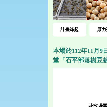
計畫緣起
原力
本場於112年11
堂「石平部落樹豆
花改場