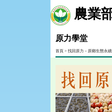
農業部
原力學堂
首頁
>
找回原力－原鄉生態永續