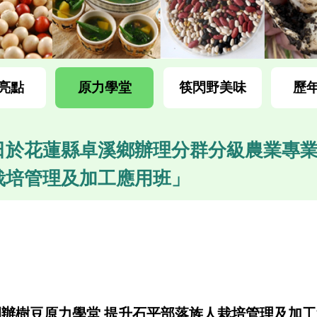
亮點
原力學堂
筷閃野美味
歷
月9日於花蓮縣卓溪鄉辦理分群分級農業專
栽培管理及加工應用班」
開辦樹豆原力學堂
提升石平部落族人栽培管理及加工