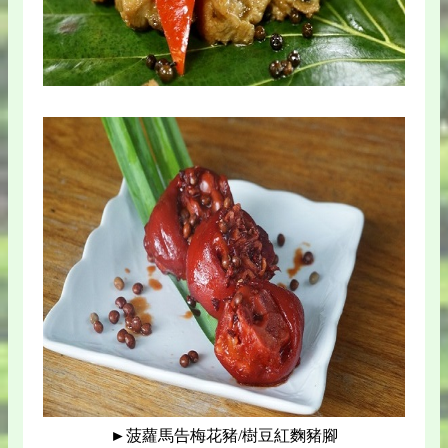
►菠蘿馬告梅花豬/樹豆紅麴豬腳