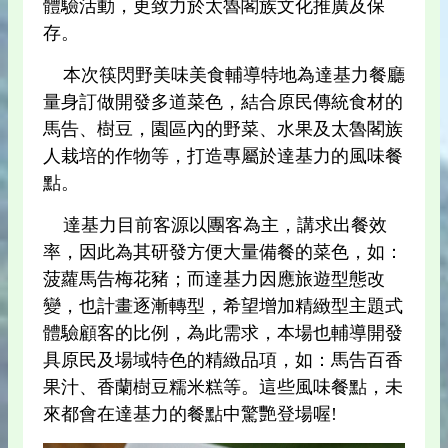
體驗活動，更致力於太魯閣族文化推廣及保
存。
本次筷閃野美味美食輔導特地為達基力餐廳
量身訂做開發多道菜色，結合原民傳統食材的
馬告、樹豆，園區內的野菜、水果及太魯閣族
人栽培的作物等，打造專屬於達基力的風味餐
點。
達基力目前客源以團客為主，講求出餐效
率，因此為其研發方便大量備餐的菜色，如：
菠蘿馬告梅花豬；而達基力因應旅遊型態改
變，也計畫逐漸轉型，希望增加精緻型主題式
體驗顧客的比例，為此需求，本場也輔導開發
具原民及場域特色的精緻品項，如：馬告百香
果汁、香蘭樹豆糯米糕等。這些風味餐點，未
來都會在達基力的餐點中驚艷登場喔!