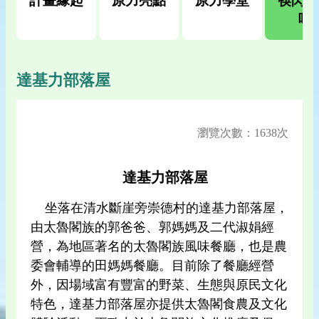
計畫緣起
原力亮點
原力學堂
筷閃野
味
達基力部落屋
瀏覽次數：1638次
達基力部落屋
坐落在清水斷崖旁崇德村的達基力部落屋，
由太魯閣族的郭爸爸、郭媽媽及二代淑娟經
營，為地區著名的太魯閣族風味餐廳，也是農
委會輔導的田媽媽餐廳。目前除了餐廳經營
外，因場域富有豐富的野菜、生態與原民文化
特色，達基力部落屋亦提供太魯閣食農及文化