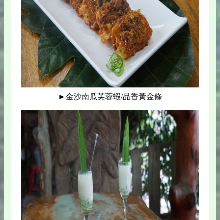
►金沙南瓜芙蓉蝦/品香黃金條