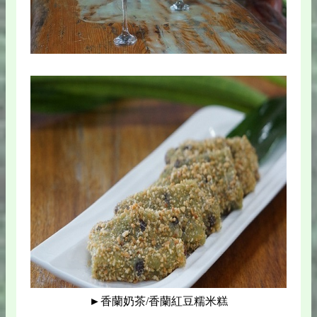
►香蘭奶茶/香蘭紅豆糯米糕