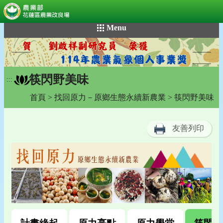
:::
跳
Menu
到
主
要
內
筷閃野美味
容
:::
區
首頁
>
找回原力－原鄉生態永續新農業
> 筷閃野美味
塊
友善列印