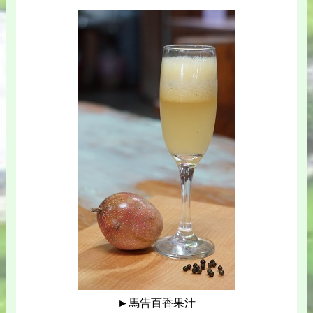
►馬告百香果汁