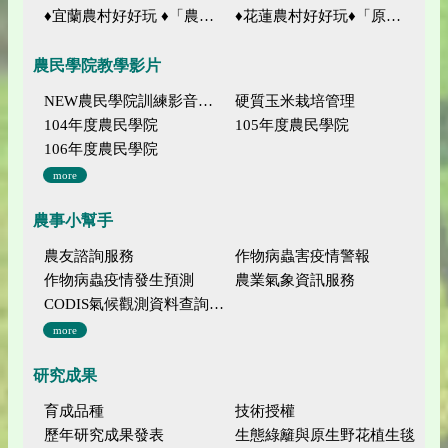
♦宜蘭農村好好玩 ♦「農、藝、山、水」四條遊程推薦
♦花蓮農村好好玩♦「原、生、慢、活」四條遊程推薦
農民學院教學影片
NEW農民學院訓練影音分類
硬質玉米栽培管理
104年度農民學院
105年度農民學院
106年度農民學院
more
農事小幫手
農友諮詢服務
作物病蟲害疫情警報
作物病蟲疫情發生預測
農業氣象資訊服務
CODIS氣候觀測資料查詢服務
more
研究成果
育成品種
技術授權
歷年研究成果發表
生態綠籬與原生野花植生毯