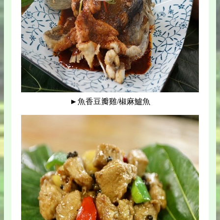
►魚香豆瓣雞/椒麻鱸魚