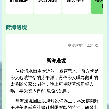
計畫緣起
原力亮點
原力學堂
筷閃野
味
嚮海邊境
瀏覽次數：2274次
嚮海邊境
位於清水斷崖附近的一處露營地，前方就是
令人心曠神怡的太平洋，背依令人嘆為觀止的
太魯閣公家公園外，晚上可伴隨著海浪聲入
眠，享受被大自然擁抱的氛圍。
嚮海邊境園區以燒烤設備為主，本次筷閃野
美味美食輔導計畫針對露營區的特性，研發出