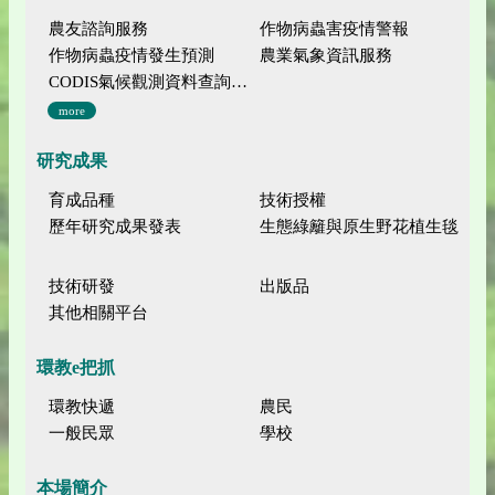
農友諮詢服務
作物病蟲害疫情警報
作物病蟲疫情發生預測
農業氣象資訊服務
CODIS氣候觀測資料查詢服務
more
研究成果
育成品種
技術授權
歷年研究成果發表
生態綠籬與原生野花植生毯
技術研發
出版品
其他相關平台
環教e把抓
環教快遞
農民
一般民眾
學校
本場簡介