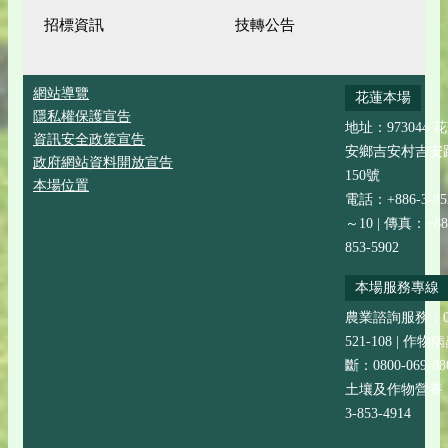
招標資訊
技轉公告
網站導覽
花蓮本場
隱私權保護宣告
地址：973044 
資訊安全政策宣告
安鄉吉安村吉安
政府網站資料開放宣告
150號
本場位置
電話：+886-3-852
～10 | 傳真：+88
853-5902
本場服務專線
農業諮詢服務：08
521-108 | 作
斷：0800-069-88
土壤及作物營養：+
3-853-4914