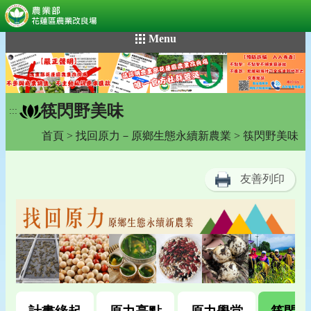
:::
跳
Menu
到
主
要
內
筷閃野美味
容
:::
區
首頁
>
找回原力－原鄉生態永續新農業
> 筷閃野美味
塊
友善列印