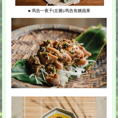
►馬告一夜干(左圖)/馬告焦糖蘋果