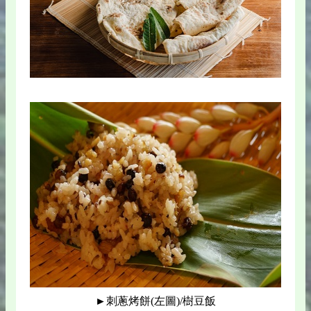
►刺蔥烤餅(左圖)/樹豆飯