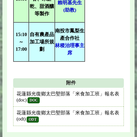
賴明基先生
乾、甜酒釀
(助教)
等製作
南投市鳳梨生
15:10
自有農產品
產合作社
～
加工場所規
林稷治理事主
17:00
劃
席
附件
花蓮縣光復鄉太巴塱部落「米食加工班」報名表
(doc)
DOC
花蓮縣光復鄉太巴塱部落「米食加工班」報名表
(odt)
ODT