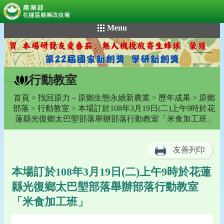
:::
跳
Menu
到
主
要
內
行動教室
容
:::
區
首頁
>
找回原力－原鄉生態永續新農業
>
歷年成果
>
原鄉
塊
部落
>
行動教室
> 本場訂於108年3月19日(二)上午9時於花
蓮縣光復鄉太巴塱部落舉辦部落行動教室「米食加工班」
友善列印
本場訂於108年3月19日(二)上午9時於花蓮
縣光復鄉太巴塱部落舉辦部落行動教室
「米食加工班」