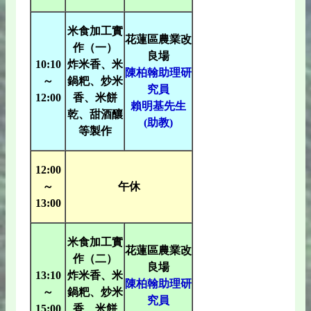
米食加工實
花蓮區農業改
作（一）
良場
10:10
炸米香、米
陳柏翰助理研
～
鍋粑、炒米
究員
12:00
香、米餅
賴明基先生
乾、甜酒釀
(助教)
等製作
12:00
～
午休
13:00
米食加工實
花蓮區農業改
作（二）
良場
13:10
炸米香、米
陳柏翰助理研
～
鍋粑、炒米
究員
15:00
香、米餅