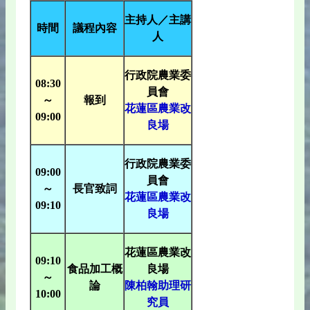
主持人／主講
時間
議程內容
人
行政院農業委
08:30
員會
～
報到
花蓮區農業改
09:00
良場
行政院農業委
09:00
員會
～
長官致詞
花蓮區農業改
09:10
良場
花蓮區農業改
09:10
食品加工概
良場
～
論
陳柏翰助理研
10:00
究員