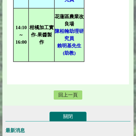
花蓮區農業改
良場
14:10
柑橘加工實
陳柏翰助理研
～
作-果醬製
究員
16:00
作
賴明基先生
(助教)
回上一頁
關閉
最新消息