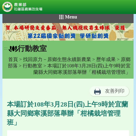
:::
跳
Menu
到
主
要
內
行動教室
容
:::
區
首頁
>
找回原力－原鄉生態永續新農業
>
歷年成果
>
原鄉
塊
部落
>
行動教室
> 本場訂於108年3月28日(四)上午9時於宜
蘭縣大同鄉寒溪部落舉辦「柑橘栽培管理班」
友善列印
本場訂於108年3月28日(四)上午9時於宜蘭
縣大同鄉寒溪部落舉辦「柑橘栽培管理
班」