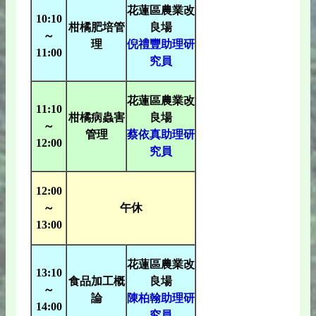
花蓮區農業改
10:10
柑橘肥培管
良場
～
理
倪禮豐助理研
11:00
究員
花蓮區農業改
11:10
柑橘病蟲害
良場
～
管理
蔡依真助理研
12:00
究員
12:00
～
午休
13:00
花蓮區農業改
13:10
食品加工概
良場
～
論
陳柏翰助理研
14:00
究員