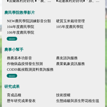
♦宜蘭農村好好玩 ♦「農、藝、山、水」四條遊程推薦
♦花蓮農村好好玩♦「原、生、慢、活」四條遊程推薦
農民學院教學影片
NEW農民學院訓練影音分類
硬質玉米栽培管理
104年度農民學院
105年度農民學院
106年度農民學院
more
農事小幫手
務農基本功影音
農友諮詢服務
作物病蟲疫情發生預測
農業氣象資訊服務
CODIS氣候觀測資料查詢服務
more
研究成果
育成品種
技術授權
歷年研究成果發表
生態綠籬與原生野花植生毯