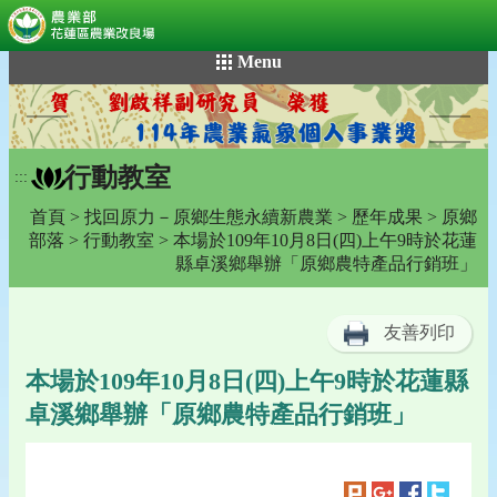
:::
跳
Menu
到
主
要
內
行動教室
容
:::
區
首頁
>
找回原力－原鄉生態永續新農業
>
歷年成果
>
原鄉
塊
部落
>
行動教室
> 本場於109年10月8日(四)上午9時於花蓮
縣卓溪鄉舉辦「原鄉農特產品行銷班」
友善列印
本場於109年10月8日(四)上午9時於花蓮縣
卓溪鄉舉辦「原鄉農特產品行銷班」