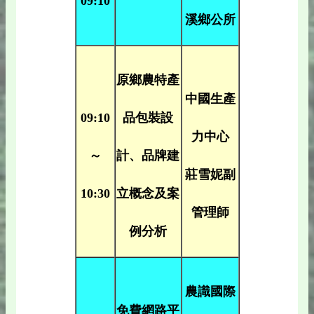
09:10
溪鄉公所
原鄉農特產
中國生產
09:10
品包裝設
力中心
～
計、品牌建
莊雪妮副
10:30
立概念及案
管理師
例分析
農識國際
免費網路平