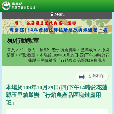
:::
跳
Menu
到
主
要
內
行動教室
容
:::
區
首頁
>
找回原力－原鄉生態永續新農業
>
歷年成果
>
原鄉
塊
部落
>
行動教室
> 本場於109年10月29日(四)下午14時於花
蓮縣玉里鎮舉辦「行銷農產品區塊鏈應用班」
友善列印
本場於109年10月29日(四)下午14時於花蓮
縣玉里鎮舉辦「行銷農產品區塊鏈應用
班」