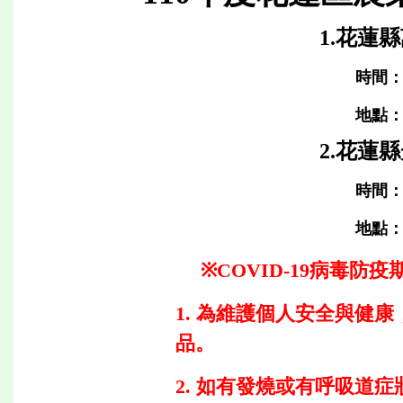
1.花蓮
時間：1
地點
2.花蓮
時間：1
地點
※COVID-19病毒
1. 為維護個人安全與健
品。
2. 如有發燒或有呼吸道