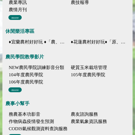
農業專訊
農技報導
農情月刊
more
休閒樂活專區
♦宜蘭農村好好玩 ♦「農、藝、山、水」四條遊程推薦
♦花蓮農村好好玩♦「原、生、慢、活」四條遊程推薦
農民學院教學影片
NEW農民學院訓練影音分類
硬質玉米栽培管理
104年度農民學院
105年度農民學院
106年度農民學院
more
農事小幫手
務農基本功影音
農友諮詢服務
作物病蟲疫情發生預測
農業氣象資訊服務
CODIS氣候觀測資料查詢服務