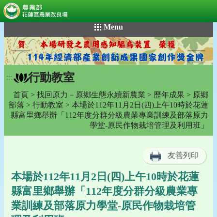
:::
跳
Menu
到
主
要
內
行動教室
容
:::
區
首頁
>
找回原力－原鄉生態永續新農業
>
歷年成果
>
原鄉
塊
部落
>
行動教室
> 本場於112年11月2日(四)上午10時於花蓮
縣富里鄉舉辦「112年度分群分級農業專業訓練及部落原力
學堂-原民作物栽培管理及利用班」
友善列印
本場於112年11月2日(四)上午10時於花蓮
縣富里鄉舉辦「112年度分群分級農業專
業訓練及部落原力學堂-原民作物栽培管