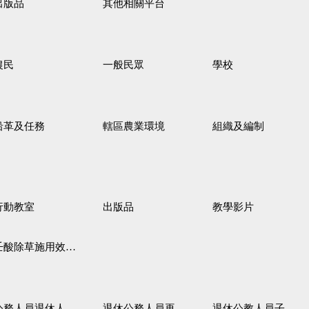
出版品
其他相關平台
農民
一般民眾
學校
沿革及任務
轄區農業環境
組織及編制
行動教室
出版品
教學影片
壬酸除草施用效果觀察
務人員退休人員法施行細則
退休公務人員再任職務
退休公教人員子女教育補助規定