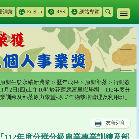
語詞彙
English
RSS
網站導覽
原鄉生態永續新農業
>
歷年成果
>
原鄉部落
>
行動教
年11月2日(四)上午10時於花蓮縣富里鄉舉辦「112年度分
業訓練及部落原力學堂-原民作物栽培管理及利用班」
友善列印
辦「112年度分群分級農業專業訓練及部