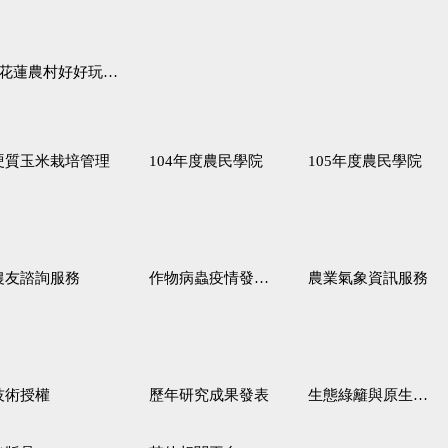
蓮農村好好玩♦「原、生、慢、活」四條遊程推薦
硬質玉米栽培管理
104年度農民學院
105年度農民學院
農友諮詢服務
作物病蟲疫情發生預測
農業氣象資訊服務
技術授權
歷年研究成果發表
生態綠籬與原生野花植生毯