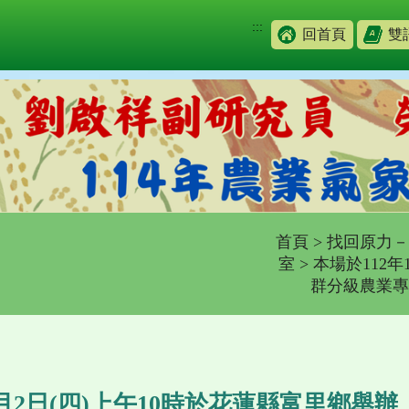
:::
回首頁
雙
首頁
>
找回原力－
室
> 本場於112
群分級農業專
1月2日(四)上午10時於花蓮縣富里鄉舉