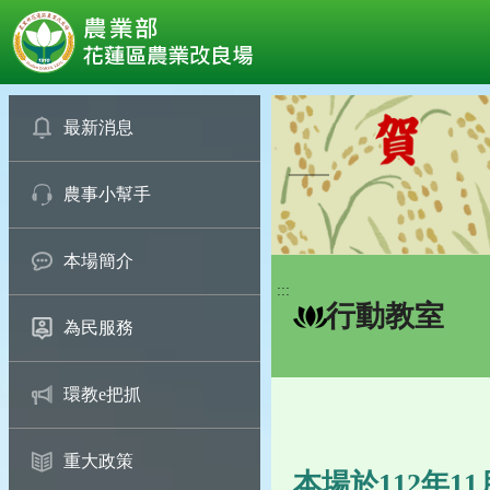
:::
跳
到
最新消息
主
要
農事小幫手
內
容
區
本場簡介
塊
:::
行動教室
為民服務
環教e把抓
重大政策
本場於112年1