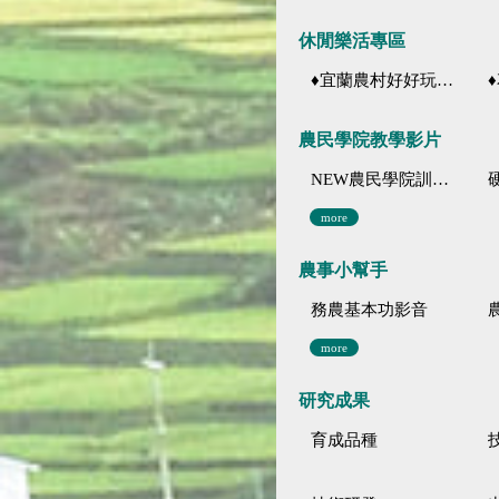
休閒樂活專區
♦宜蘭農村好好玩 ♦「農、藝、山、水」四條遊程推薦
♦花
農民學院教學影片
NEW農民學院訓練影音分類
more
農事小幫手
務農基本功影音
more
研究成果
育成品種