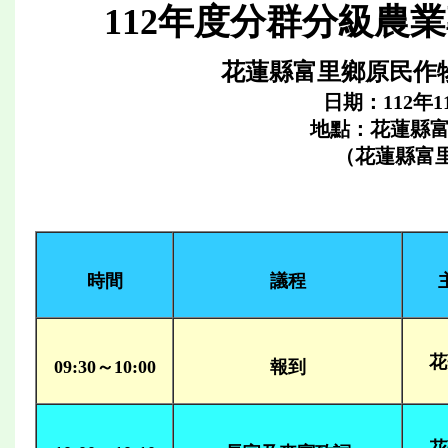
112年度分群分級農
花蓮縣富里鄉原民作
日期：112年1
地點：花蓮縣
（花蓮縣富里
時間
議程
花
09:30～10:00
報到
花