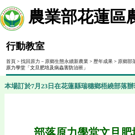
農業部花蓮區
行動教室
首頁
>
找回原力－原鄉生態永續新農業
>
歷年成果
>
原鄉部
原力學堂「文旦肥培及病蟲害防治班」
本場訂於7月23日在花蓮縣瑞穗鄉梧繞部落
部落原力學堂文旦肥