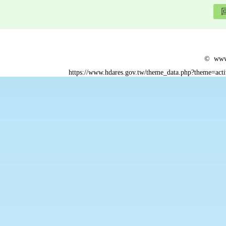
© www.
https://www.hdares.gov.tw/theme_data.php?theme=act