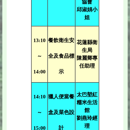
協會
邱淑娟小
姐
13:10
餐飲衛生安
花蓮縣衛
生局
～
全及食品標
陳麗卿專
任助理
14:00
示
太巴塱紅
14:10
獵人便當餐
糯米生活
館
～
盒及菜色設
劉燕玲經
理
15:00
計