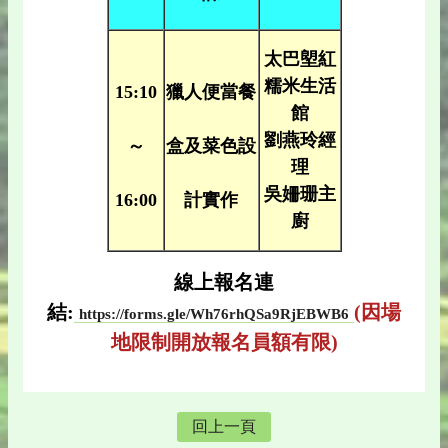
太巴塱紅
糯米生活
15:10
獵人便當餐
館
劉燕玲經
～
盒及菜色設
理
吳姍珊主
16:00
計實作
廚
線上報名連
結:
(因場
https://forms.gle/Wh76rhQSa9RjEBWB6
地限制開放報名員額有限)
回上一頁