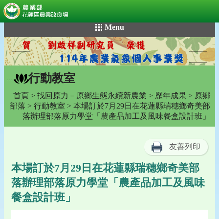
:::
跳
Menu
到
主
要
內
行動教室
容
:::
區
首頁
>
找回原力－原鄉生態永續新農業
>
歷年成果
>
原鄉
塊
部落
>
行動教室
> 本場訂於7月29日在花蓮縣瑞穗鄉奇美部
落辦理部落原力學堂「農產品加工及風味餐盒設計班」
友善列印
本場訂於7月29日在花蓮縣瑞穗鄉奇美部
落辦理部落原力學堂「農產品加工及風味
餐盒設計班」