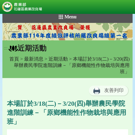
:::
跳
Menu
到
主
要
內
近期活動
容
:::
區
首頁
>
最新消息
>
近期活動
> 本場訂於3/18(二)－3/20(四)
塊
舉辦農民學院進階訓練－「原鄉機能性作物栽培與應用
班」
友善列印
本場訂於3/18(二)－3/20(四)舉辦農民學院
進階訓練－「原鄉機能性作物栽培與應用
班」