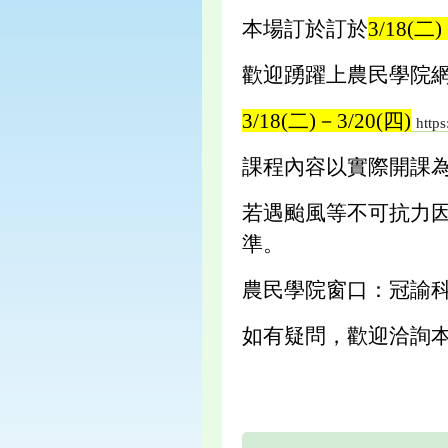
本場訂於訂於
3/18
歡迎踴躍上農民學院
3/18(二)－3/20(四)
https
課程內容以實際開課
若遇颱風等不可抗力因
準。
農民學院窗口：冠諭科技
如有疑問，歡迎洽詢本場