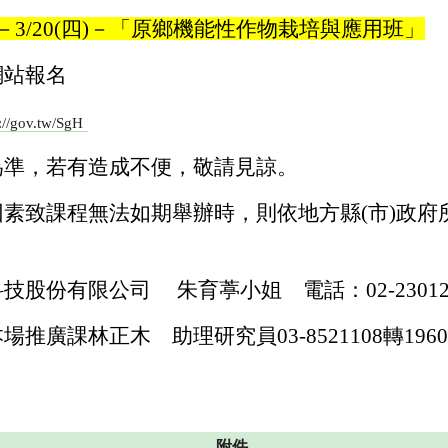
(二)－3/20(四)－「原鄉機能性作物栽培與應用班」
網站報名
://gov.tw/SgH
為準，若有造成不便，敬請見諒。
素致課程無法如期舉辦時，則依地方縣(市)政府
股份有限公司 朱育葶小姐 電話：02-230123
推廣課林正木 助理研究員03-8521108轉1960
附件