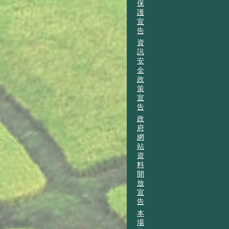
保
護
宣
告
資
訊
安
全
政
策
宣
告
政
府
網
站
資
料
開
放
宣
告
本
場