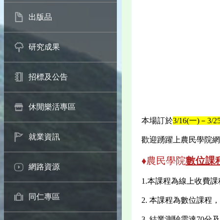
出版品
研究成果
招標及公告
休閒樂活專區
本場訂於
3/16(一)
就業資訊
歡迎踴躍上農民學院網
♦農民學院
數位課
網路資源
1.本課程為線上收費
同仁專區
2. 本課程為數位課
3. 結業測驗需達7