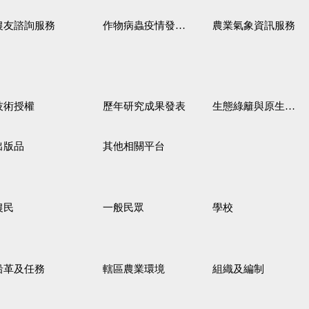
農友諮詢服務
作物病蟲疫情發生預測
農業氣象資訊服務
技術授權
歷年研究成果發表
生態綠籬與原生野花植生毯
出版品
其他相關平台
農民
一般民眾
學校
沿革及任務
轄區農業環境
組織及編制