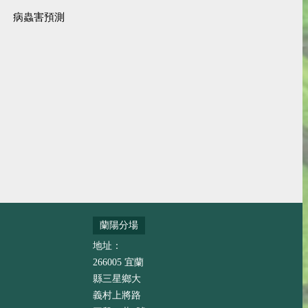
病蟲害預測
蘭陽分場
地址：
266005 宜蘭
縣三星鄉大
義村上將路