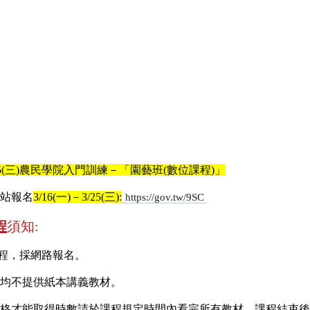
－3/25(三)農民學院入門訓練－「園藝班(數位課程)」
站報名
3/16(一)－3/25(三):
https://gov.tw/9SC
程
須知:
課程，採網路報名。
程，均不提供紙本講義教材。
0分及格才能取得時數請於課程規定時間內看完所有教材，課程結束