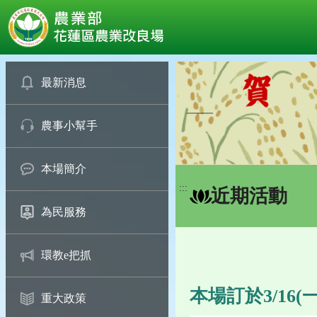
:::
跳
到
最新消息
主
要
農事小幫手
內
容
區
本場簡介
塊
:::
近期活動
為民服務
環教e把抓
本場訂於3/16
重大政策