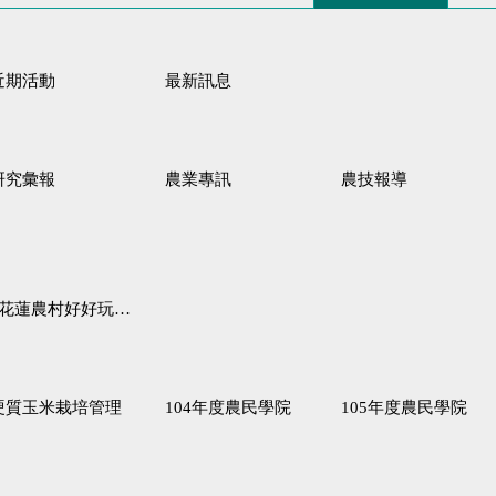
近期活動
最新訊息
研究彙報
農業專訊
農技報導
蓮農村好好玩♦「原、生、慢、活」四條遊程推薦
硬質玉米栽培管理
104年度農民學院
105年度農民學院