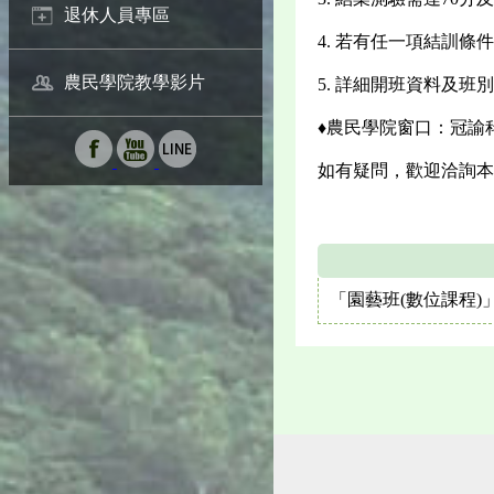
退休人員專區
4. 若有任一項結訓
農民學院教學影片
5. 詳細開班資料及班
♦農民學院窗口：冠諭科
如有疑問，歡迎洽詢本場推
「園藝班(數位課程)