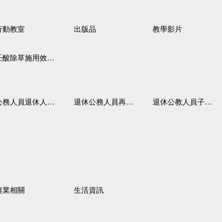
行動教室
出版品
教學影片
壬酸除草施用效果觀察
務人員退休人員法施行細則
退休公務人員再任職務
退休公教人員子女教育補助規定
農業相關
生活資訊