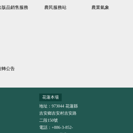
出版品銷售服務
農民服務站
農業氣象
技轉公告
花蓮本場
地址：973044 花蓮縣
吉安鄉吉安村吉安路
二段150號
電話：+886-3-852-