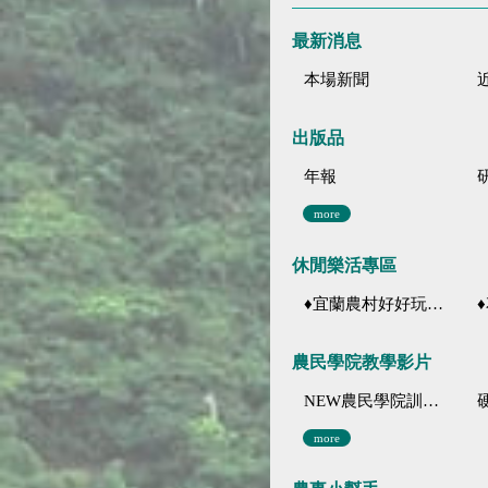
最新消息
本場新聞
出版品
年報
more
休閒樂活專區
♦宜蘭農村好好玩 ♦「農、藝、山、水」四條遊程推薦
♦花
農民學院教學影片
NEW農民學院訓練影音分類
more