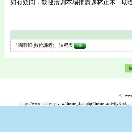
如有疑問，歡迎洽詢本場推廣課林正木 助理研究員
「園藝班(數位課程)」課程表
PDF
© www.
https://www.hdares.gov.tw/theme_data.php?theme=activity&sub