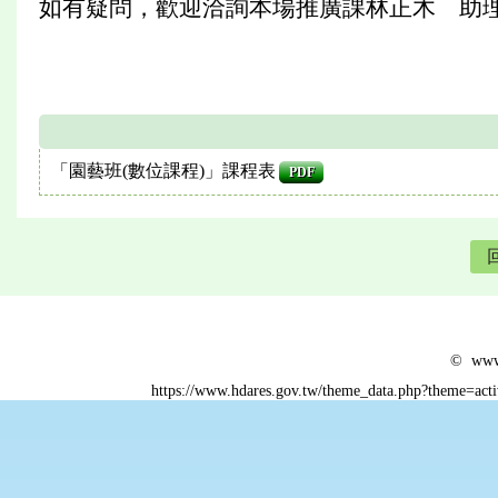
如有疑問，歡迎洽詢本場推廣課林正木 助理研究員
「園藝班(數位課程)」課程表
PDF
© www.
https://www.hdares.gov.tw/theme_data.php?theme=act