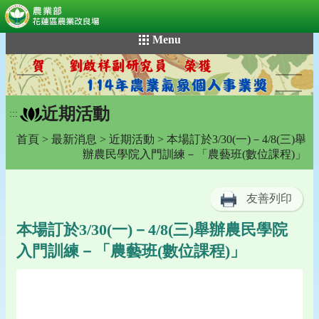
:::
跳
Menu
到
主
要
內
近期活動
容
:::
區
首頁
>
最新消息
>
近期活動
> 本場訂於3/30(一)－4/8(三)舉
塊
辦農民學院入門訓練－「農藝班(數位課程)」
友善列印
本場訂於3/30(一)－4/8(三)舉辦農民學院
入門訓練－「農藝班(數位課程)」