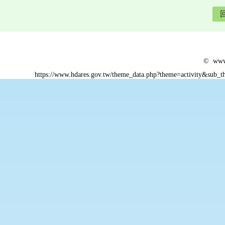
© www.
https://www.hdares.gov.tw/theme_data.php?theme=activity&sub