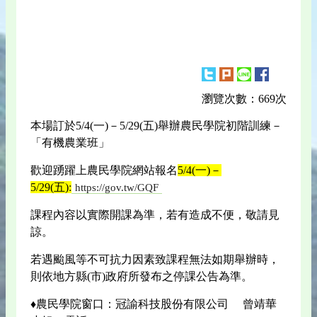
瀏覽次數：669次
本場訂於5/4(一)－5/29(五)舉辦農民學院初階訓練－
「有機農業班」
歡迎踴躍上農民學院網站報名
5/4(一)－
5/29(五):
https://gov.tw/GQF
課程內容以實際開課為準，若有造成不便，敬請見
諒。
若遇颱風等不可抗力因素致課程無法如期舉辦時，
則依地方縣(市)政府所發布之停課公告為準。
♦農民學院窗口：冠諭科技股份有限公司 曾靖華