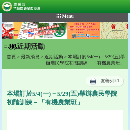
:::
跳
Menu
到
主
要
內
近期活動
容
:::
區
首頁
>
最新消息
>
近期活動
> 本場訂於5/4(一)－5/29(五)舉
塊
辦農民學院初階訓練－「有機農業班」
友善列印
本場訂於5/4(一)－5/29(五)舉辦農民學院
初階訓練－「有機農業班」