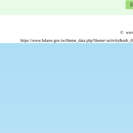
© www.
https://www.hdares.gov.tw/theme_data.php?theme=activity&sub