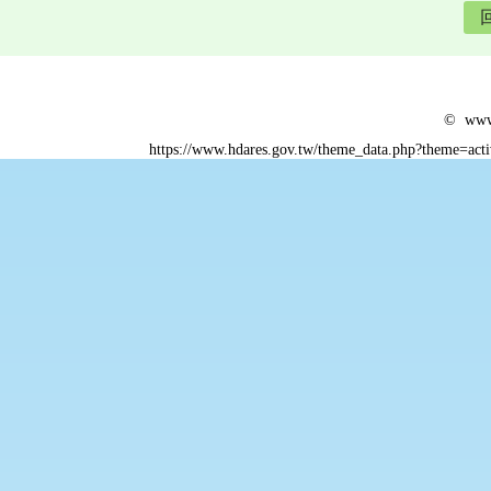
© www.
https://www.hdares.gov.tw/theme_data.php?theme=act