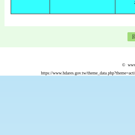
© www.
https://www.hdares.gov.tw/theme_data.php?theme=act