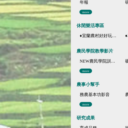
年報
more
休閒樂活專區
♦宜蘭農村好好玩 ♦「農、藝、山、水」四條遊程推薦
♦花
農民學院教學影片
NEW農民學院訓練影音分類
more
農事小幫手
務農基本功影音
more
研究成果