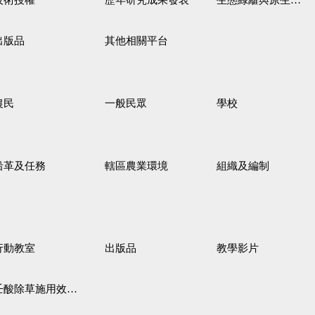
技術授權
歷年研究成果發表
生態綠籬與原生野花植生毯
出版品
其他相關平台
農民
一般民眾
學校
沿革及任務
轄區農業環境
組織及編制
行動教室
出版品
教學影片
壬酸除草施用效果觀察