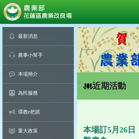
:::
跳
到
最新消息
主
要
農事小幫手
內
容
區
本場簡介
塊
:::
近期活動
為民服務
環教e把抓
本場訂5月26
重大政策