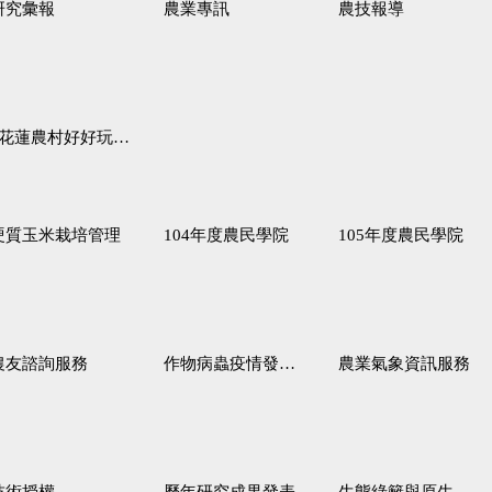
研究彙報
農業專訊
農技報導
蓮農村好好玩♦「原、生、慢、活」四條遊程推薦
硬質玉米栽培管理
104年度農民學院
105年度農民學院
農友諮詢服務
作物病蟲疫情發生預測
農業氣象資訊服務