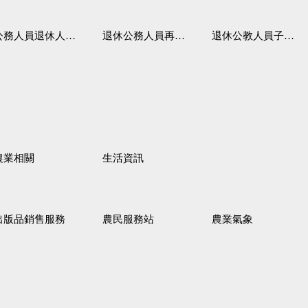
務人員退休人員法施行細則
退休公務人員再任職務
退休公教人員子女教育補助規定
農業相關
生活資訊
出版品銷售服務
農民服務站
農業氣象