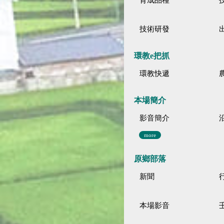
育成品種
技術研發
環教e把抓
環教快遞
本場簡介
影音簡介
more
原鄉部落
新聞
本場影音