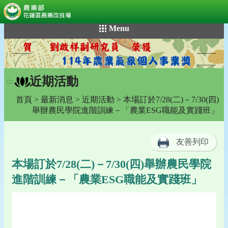
:::
跳
Menu
到
主
要
內
近期活動
容
:::
區
首頁
>
最新消息
>
近期活動
> 本場訂於7/28(二)－7/30(四)
塊
舉辦農民學院進階訓練－「農業ESG職能及實踐班」
友善列印
本場訂於7/28(二)－7/30(四)舉辦農民學院
進階訓練－「農業ESG職能及實踐班」