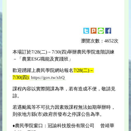
瀏覽次數：4652次
本場訂於7/28(二)－7/30(四)舉辦農民學院進階訓練
－「農業ESG職能及實踐班」
歡迎踴躍上農民學院網站報名
7/28(二)－
7/30(四):
https://gov.tw/xbQ
課程內容以實際開課為準，若有造成不便，敬請見
諒。
若遇颱風等不可抗力因素致課程無法如期舉辦時，
則依地方縣(市)政府所發布之停課公告為準。
♦農民學院窗口：冠諭科技股份有限公司 曾靖華