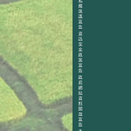
私
權
保
護
宣
告
資
訊
安
全
政
策
宣
告
政
府
網
站
資
料
開
放
宣
告