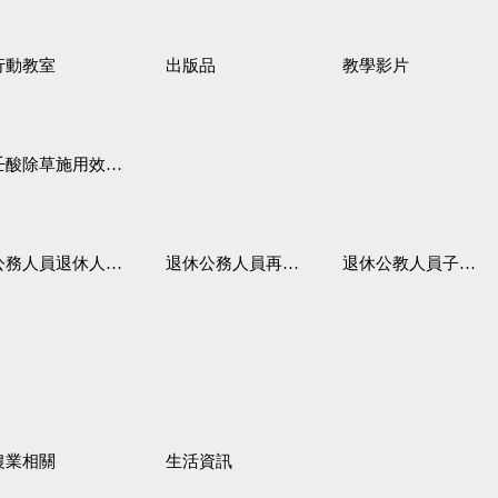
行動教室
出版品
教學影片
壬酸除草施用效果觀察
務人員退休人員法施行細則
退休公務人員再任職務
退休公教人員子女教育補助規定
農業相關
生活資訊