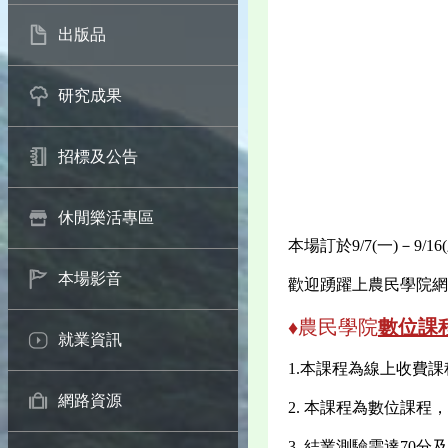
出版品
研究成果
招標及公告
休閒樂活專區
本場訂於9/7(一)－9
本場影音
歡迎踴躍上農民學院網
♦農民學院
數位課
就業資訊
1.本課程為線上收費
網路資源
2. 本課程為數位課
3. 結業測驗需達7