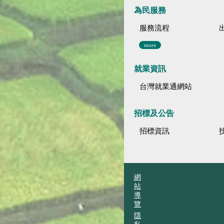
為民服務
服務流程
more
就業資訊
台灣就業通網站
招標及公告
招標資訊
網
站
導
覽
隱