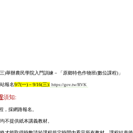
/16(三)舉辦農民學院入門訓練－「原鄉特色作物班(數位課程)」
站報名
9/7(一)－9/16(三):
https://gov.tw/RVK
程
須知:
課程，採網路報名。
程，均不提供紙本講義教材。
0分及格才能取得時數請於課程規定時間內看完所有教材，課程結束