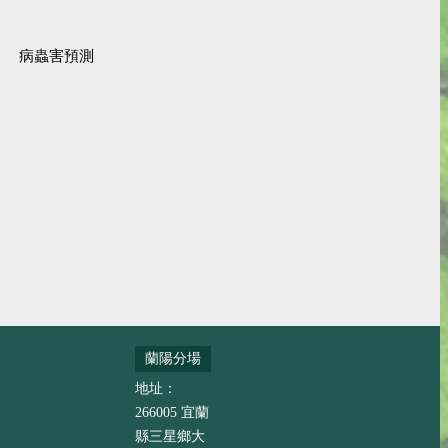
病蟲害預測
蘭陽分場
地址：
266005 宜蘭
縣三星鄉大