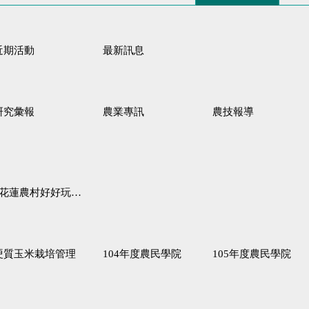
近期活動
最新訊息
研究彙報
農業專訊
農技報導
蓮農村好好玩♦「原、生、慢、活」四條遊程推薦
硬質玉米栽培管理
104年度農民學院
105年度農民學院