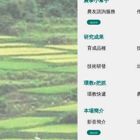
農事小幫手
農友諮詢服務
more
研究成果
育成品種
技術研發
環教e把抓
環教快遞
本場簡介
影音簡介
more