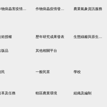
作物病蟲害疫情警報
作物病蟲疫情發生預測
農業氣象資訊服務
技術授權
歷年研究成果發表
生態綠籬與原生野花植生毯
出版品
其他相關平台
農民
一般民眾
學校
沿革及任務
轄區農業環境
組織及編制