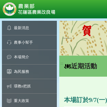
:::
跳
到
最新消息
主
要
農事小幫手
內
容
區
本場簡介
塊
:::
近期活動
為民服務
環教e把抓
本場訂於9/7(
重大政策