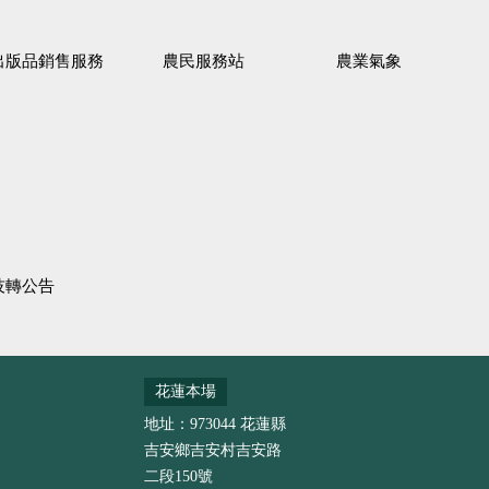
出版品銷售服務
農民服務站
農業氣象
技轉公告
花蓮本場
地址：973044 花蓮縣
吉安鄉吉安村吉安路
二段150號