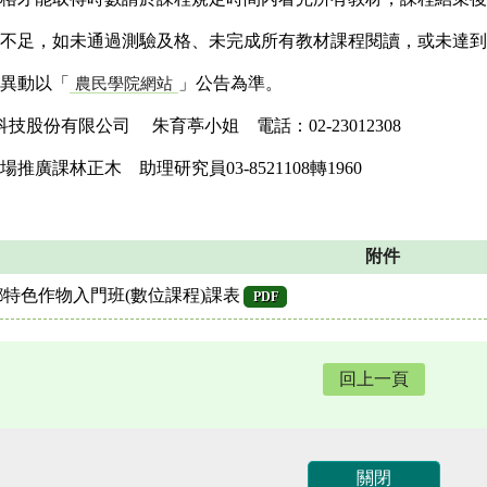
條件不足，如未通過測驗及格、未完成所有教材課程閱讀，或未達
別異動以「
」公告為準。
農民學院網站
技股份有限公司 朱育葶小姐 電話：02-23012308
廣課林正木 助理研究員03-8521108轉1960
附件
鄉特色作物入門班(數位課程)課表
PDF
回上一頁
關閉