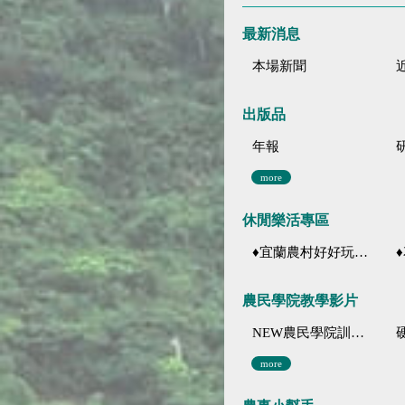
最新消息
本場新聞
出版品
年報
more
休閒樂活專區
♦宜蘭農村好好玩 ♦「農、藝、山、水」四條遊程推薦
♦花
農民學院教學影片
NEW農民學院訓練影音分類
more