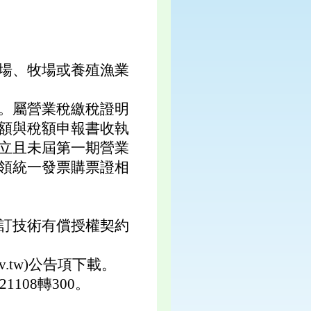
場、牧場或養殖漁業
。屬營業稅繳稅證明
額與稅額申報書收執
立且未屆第一期營業
領統一發票購票證相
訂技術有償授權契約
v.tw)公告項下載。
108轉300。