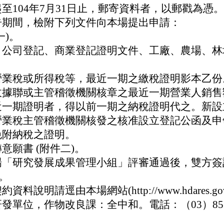
至104年7月31日止，郵寄資料者，以郵戳為憑。
告期間，檢附下列文件向本場提出申請：
一)。
：公司登記、商業登記證明文件、工廠、農場、林
營業稅或所得稅等，最近一期之繳稅證明影本乙份
收據聯或主管稽徵機關核章之最近一期營業人銷售
近一期證明者，得以前一期之納稅證明代之。新設
營業稅主管稽徵機關核發之核准設立登記公函及申
免附納稅之證明。
意願書 (附件二)。
場「研究發展成果管理小組」評審通過後，雙方簽
。
說明請逕由本場網站(http://www.hdares.go
單位，作物改良課：全中和。電話：（03）8521