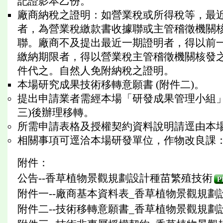
記證影本乙份。
廠商納稅之證明：如營業稅或所得稅等，最
者，為營業稅繳款書收據聯或主管稽徵機關
聯。廠商不及提出最近一期證明者，得以前
繳納期限者，得以營業稅主管稽徵機關核發
件代之。自然人免附納稅之證明。
本場研究成果技術移轉意願書 (附件二)。
提出申請業者需經本場「研發成果管理小組
三)後辦理移轉。
所需申請表格及授權契約資料說明請逕由本場網站(http
相關事項可逕洽本場研發單位，作物改良課：蔡月
附件：
公告--香草植物景觀規劃設計種苗繁殖技術
P
附件一--廠商基本資料表_香草植物景觀規
附件二--技術移轉意願書_香草植物景觀規