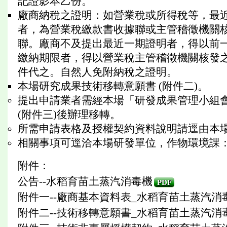
記證影本乙份。
廠商納稅之證明：如營業稅或所得稅等，最
者，為營業稅繳款書收據聯或主管稽徵機關
聯。廠商不及提出最近一期證明者，得以前
繳納期限者，得以營業稅主管稽徵機關核發
件代之。自然人免附納稅之證明。
本場研究成果技術移轉意願書 (附件二)。
提出申請業者需經本場「研發成果管理小組
(附件三)後辦理移轉。
所需申請表格及授權契約資料說明請逕由本場網站(http
相關事項可逕洽本場研發單位，作物環境課：張光
附件：
公告--水稻育苗土蒸汽消毒機
PDF
附件一--廠商基本資料表_水稻育苗土蒸汽消
附件二--技術移轉意願書_水稻育苗土蒸汽消