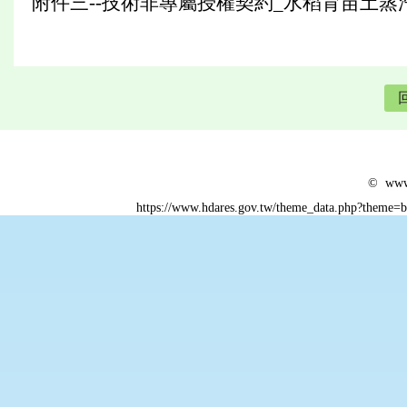
附件三--技術非專屬授權契約_水稻育苗土蒸
© www.
https://www.hdares.gov.tw/theme_data.php?theme=