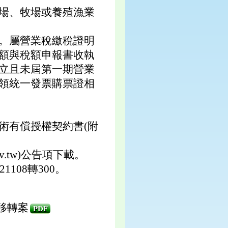
場、牧場或養殖漁業
。屬營業稅繳稅證明
額與稅額申報書收執
立且未屆第一期營業
領統一發票購票證相
術有償授權契約書(附
v.tw)公告項下載。
108轉300。
移轉案
PDF