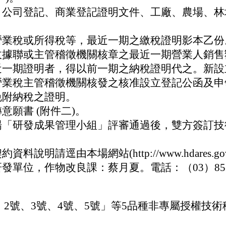
：公司登記、商業登記證明文件、工廠、農場、林
營業稅或所得稅等，最近一期之繳稅證明影本乙份
收據聯或主管稽徵機關核章之最近一期營業人銷售
近一期證明者，得以前一期之納稅證明代之。新設
營業稅主管稽徵機關核發之核准設立登記公函及申
免附納稅之證明。
意願書 (附件二)。
場「研發成果管理小組」評審通過後，雙方簽訂技
說明請逕由本場網站(http://www.hdares.go
單位，作物改良課：蔡月夏。電話：（03）8521
、2號、3號、4號、5號」等5品種非專屬授權技術