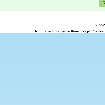
© www.
https://www.hdares.gov.tw/theme_data.php?theme=