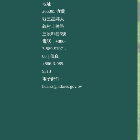
地址：
266005 宜蘭
縣三星鄉大
義村上將路
三段81巷6號
電話：+886-
3-989-9707～
08 | 傳真：
+886-3-989-
9313
電子郵件：
hdais2@hdares.gov.tw