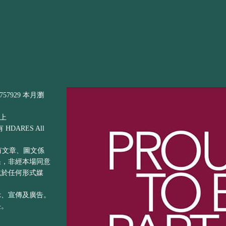
57929 本月瀏
以上
DARES All
之所有文章、圖文係
果，非經本場同意
載於任何形式媒
示、宣傳及廣告。
任。