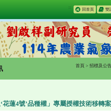
:::
回首頁
雙
首頁
>
招標及公
訊
‘花蓮4號’品種權」專屬授權技術移轉