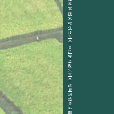
導
覽
隱
私
權
保
護
宣
告
資
訊
安
全
政
策
宣
告
政
府
網
站
資
料
開