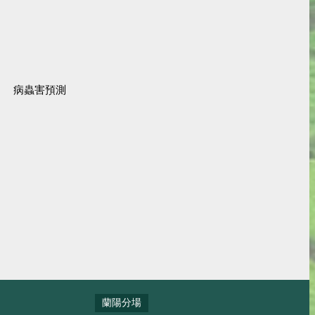
病蟲害預測
蘭陽分場