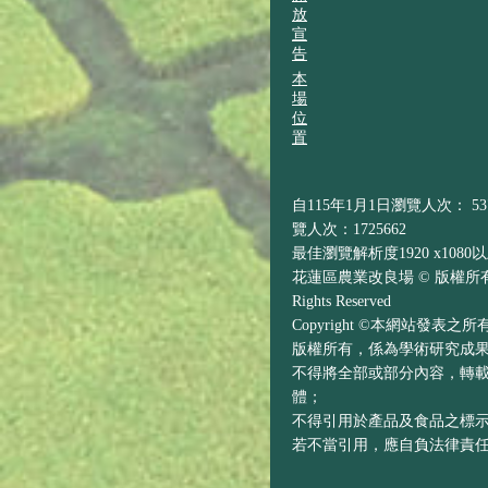
放
宣
告
本
場
位
置
自115年1月1日瀏覽人次： 537
覽人次：1725662
最佳瀏覽解析度1920 x1080
花蓮區農業改良場 © 版權所有 H
Rights Reserved
Copyright ©本網站發表
版權所有，係為學術研究成
不得將全部或部分內容，轉
體；
不得引用於產品及食品之標
若不當引用，應自負法律責