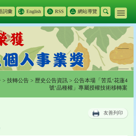
語詞彙
English
RSS
網站導覽
告
>
技轉公告
>
歷史公告資訊
> 公告本場「苦瓜‘花蓮4
號’品種權」專屬授權技術移轉案
友善列印
案