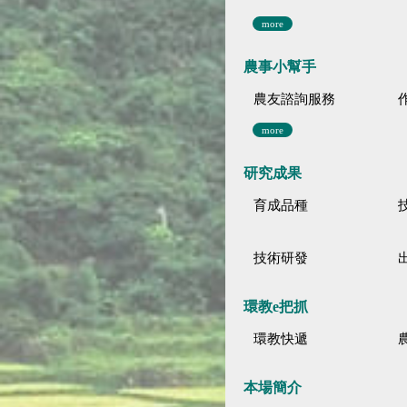
more
農事小幫手
農友諮詢服務
more
研究成果
育成品種
技術研發
環教e把抓
環教快遞
本場簡介