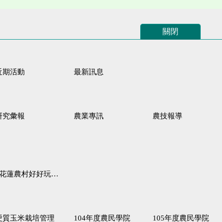
關閉
近期活動
最新訊息
研究彙報
農業專訊
農技報導
蓮農村好好玩♦「原、生、慢、活」四條遊程推薦
硬質玉米栽培管理
104年度農民學院
105年度農民學院