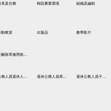
沿革及任務
轄區農業環境
組織及編制
行動教室
出版品
教學影片
壬酸除草施用效果觀察
務人員退休人員法施行細則
退休公務人員再任職務
退休公教人員子女教育補助規定