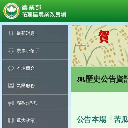
:::
跳
到
最新消息
主
要
農事小幫手
內
容
區
本場簡介
塊
:::
歷史公告資
為民服務
環教e把抓
公告本場「苦瓜
重大政策