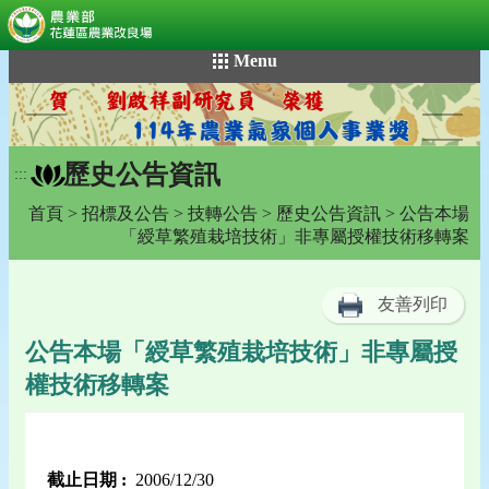
:::
跳
Menu
到
主
要
內
歷史公告資訊
容
:::
區
首頁
>
招標及公告
>
技轉公告
>
歷史公告資訊
> 公告本場
塊
「綬草繁殖栽培技術」非專屬授權技術移轉案
友善列印
公告本場「綬草繁殖栽培技術」非專屬授
權技術移轉案
截止日期 :
2006/12/30