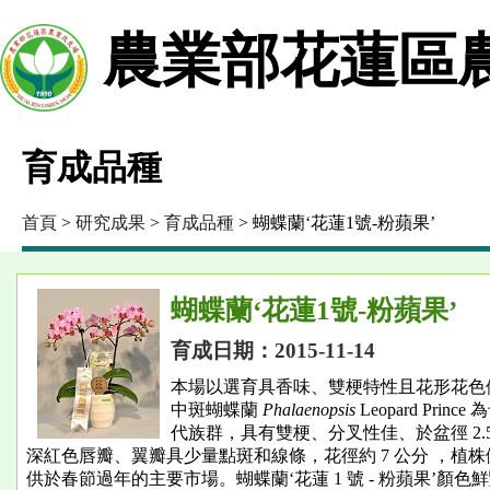
農業部花蓮區
育成品種
首頁
>
研究成果
>
育成品種
> 蝴蝶蘭‘花蓮1號-粉蘋果’
蝴蝶蘭‘花蓮1號-粉蘋果’
育成日期：2015-11-14
本場以選育具香味、雙梗特性且花形花色優美
中斑蝴蝶蘭
Phalaenopsis
Leopard Pri
代族群，具有雙梗、分叉性佳、於盆徑 2
深紅色唇瓣、翼瓣具少量點斑和線條，花徑約 7 公分 ，植
供於春節過年的主要市場。蝴蝶蘭‘花蓮 1 號 - 粉蘋果’