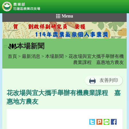
:::
跳
Menu
到
主
要
內
本場新聞
容
:::
區
首頁
>
最新消息
>
本場新聞
> 花改場與宜大攜手舉辦有機
塊
農業課程 嘉惠地方農友
友善列印
花改場與宜大攜手舉辦有機農業課程 嘉
惠地方農友