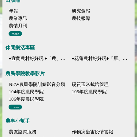
出版品
年報
研究彙報
農業專訊
農技報導
農情月刊
more
休閒樂活專區
♦宜蘭農村好好玩 ♦「農、藝、山、水」四條遊程推薦
♦花蓮農村好好玩♦「原、生、慢、活」四條遊程推薦
農民學院教學影片
NEW農民學院訓練影音分類
硬質玉米栽培管理
104年度農民學院
105年度農民學院
106年度農民學院
more
農事小幫手
農友諮詢服務
作物病蟲害疫情警報