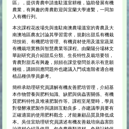
區」，提供青農申請進駐溫室耕種，協助發展有機
農業，有興趣的青農歡迎與宜蘭大學連繫，一同加
入有機行列。
本次課程花改場先與進駐南澳農場溫室的青農及大
南澳地區農友討論其學習需求，規劃出甜瓜有機栽
培技術、有機肥培管理、有機資材使用及溫室蔬菜
有機栽培實務與智慧農業等課程。由蘭陽分場林文
華副研究員介紹甜瓜分類、生長特性及栽培要領，
青農對甜瓜有興趣，頻頻在課堂發問並表示有意願
種植，講師回應問題外也建議入門或進階者適合種
植品種供學員參考。
簡梓承助理研究員講解有機友善肥培管理，介紹基
本作物營養與肥料知識、缺肥與病蟲害關係、有機
質肥料特性及堆液肥製作等。課程至尾聲時，學員
對發酵液肥製作與講師互動良多，亦建議學員要有
正確適當的使用肥料觀念，才能兼顧品質及降低成
本。吳佳宜助理研究員講述有機友善栽培病蟲害防
治資材介紹及使用，包含農藥類資材、免登記植保