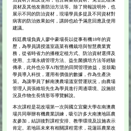
資材及其他友善防治方法等。除了簡報說明外，也
展示不同的防治資材，現場學員多提及不同資材對
病害的防治效果如何，講師也給予滿意回應及使用
建議。
銨廷農場負責人廖中豪場長以從事有機18年的資
歷，為學員講授溫室蔬菜有機栽培與智慧農業實
務，從省時省力的播種定植方式、防治資材選擇及
使用、土壤永續管理方法、益生菌擴培方法等經驗
傳承，此外也分享AI智慧的田間管理效益，並鼓勵
學員導入科技，運用有價值的數據，作為生產決
策。為讓學員了解南澳農場溫室營運狀況，由農場
管理人員張維垣先生為學員進行周邊環境、設施狀
況及作物生長情形等導覽解說。
本次課程是花改場第一次與國立宜蘭大學在南澳農
場共同舉辦有機農業訓練，吸引許多大南澳地區農
友參加，結訓後對課程安排、教學環境及設施表示
肯定。若地區未來有相關課程需求，花蓮區農業改