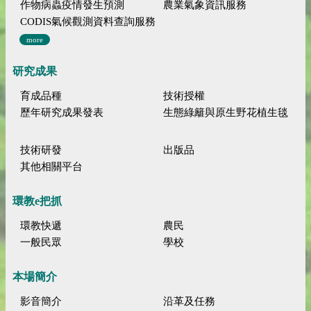
作物病蟲疫情發生預測
農業氣象資訊服務
CODIS氣候觀測資料查詢服務
more
研究成果
育成品種
技術授權
歷年研究成果發表
生態綠籬與原生野花植生毯
技術研發
出版品
其他相關平台
環教e把抓
環教快遞
農民
一般民眾
學校
本場簡介
影音簡介
沿革及任務