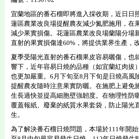
宜蘭地區的番石榴即將進入採收期，近日日
蓮區農業改良場提醒農友減少氮肥施用，在
減少果實損傷。花蓮區農業改良場蘭陽分場
直射的果實損傷達60%，將提供業界生產，
夏季受陽光直射的番石榴果皮容易曬傷，也
響下，近年容易日燒的品種（如宜蘭紅肉拔
也更加嚴重。6月下旬至8月下旬是日燒高風
提醒農友隨時注意果實防曬。在施肥上避免
生長過快並提高細胞壁強韌度。在物理性防
覆蓋報紙、廢棄的紙質水果套袋，防止陽光
生。
為了解決番石榴日燒問題，本場於111年開始
至8月中旬最容易發生日燒，112年日燒發生