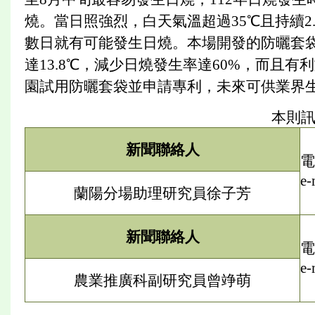
燒。當日照強烈，白天氣溫超過35℃且持續2
數日就有可能發生日燒。本場開發的防曬套
達13.8℃，減少日燒發生率達60%，而且
園試用防曬套袋並申請專利，未來可供業界
本則
新聞聯絡人
電
e-
蘭陽分場助理研究員徐子芳
新聞聯絡人
電
e-
農業推廣科副研究員曾竫萌