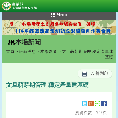
:::
跳
Menu
到
主
要
內
本場新聞
容
:::
區
首頁
>
最新消息
>
本場新聞
> 文旦萌芽期管理 穩定產量建
塊
基礎
友善列印
文旦萌芽期管理 穩定產量建基礎
瀏覽次數：557次