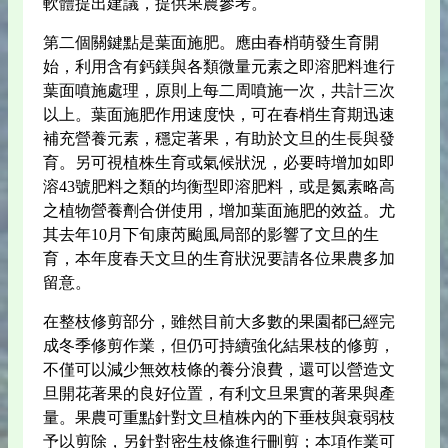
軟體提出建議，提供果農參考。
第二個關鍵點是葉面施肥。應由春梢萌發生育開
始，利用含有鈣鎂與各類微量元素之即溶肥料進行
葉面噴施處理，原則上每二周噴施一次，共計三次
以上。葉面施肥作用速度快，可在春梢生育期迅速
補充營養元素，穩定著果，有助於文旦的生長與發
育。另可視植株生育或氣候狀況，必要時增加如即
溶43號肥料之類的均衡型即溶肥料，或是氮素略高
之植物營養劑合併使用，增加葉面施肥的效益。尤
其去年10月下旬康芮颱風局部的影響了文旦的生
育，本年度春天文旦的生育狀況要請各位果農多加
留意。
在整枝修剪部分，雖然目前大多數的果園都已經完
成冬季修剪作業，但仍可持續強化結果枝的修剪，
不僅可以減少無效枝條的養分浪費，還可以營造文
旦開花著果的良好位置，有利文旦果實的著果與產
量。果農可重點針對文旦植株內的下垂枝與衰弱枝
予以剪除，另針對密生枝條進行刪剪；本項作業可