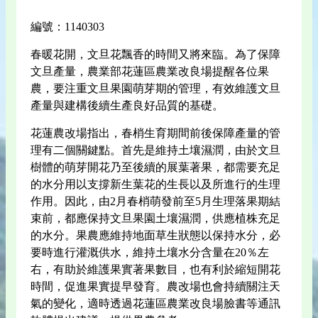
編號：1140303
春暖花開，文旦花飄香的時間又將來臨。為了保障
文旦產量，農業部花蓮區農業改良場提醒各位果
農，要注重文旦果園萌芽期的管理，有效維護文旦
產量與建構後續生產良好品質的基礎。
花蓮農改場指出，春梢生育期間前後保障產量的管
理有二個關鍵點。首先是維持土壤濕潤，由於文旦
樹體的萌芽開花乃至後續的展葉著果，都需要充足
的水分用以支撐新生葉花的生長以及所進行的生理
作用。因此，由2月春梢萌發前至5月生理落果期結
束前，都應保持文旦果園土壤濕潤，供應植株充足
的水分。果農應維持地面草生狀態以保持水分，必
要時進行灌溉供水，維持土壤水分含量在20％左
右，有助於維護果實著果數目，也有利於縮短開花
時間，促進果實提早發育。農改場也會持續關注天
氣的變化，適時透過花蓮區農業改良場臉書等通訊