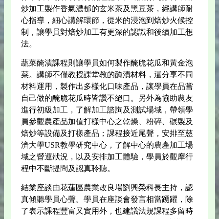
炒加工製作香氣濃郁的玄米茶及黑豆茶，經講師耐
心指導，細心講解環節，從米的浸泡到焙炒火候控
制，讓學員對焙炒加工有更深的認識和後續加工想
法。
蔬菜醃漬課程則讓學員如何製作醃脆花瓜和黃金泡
菜。講師不僅教授課堂教的醃漬材料，還分享不同
材料運用，製作出多樣化口味產品，讓學員在品嘗
自己做的醃脆花瓜時皆讚不絕口。另外為協助農友
進行初級加工，了解加工諮詢及測試場域，帶領學
員參觀農產品加值打樣中心之乾燥、粉碎、碾製及
焙炒等設備及打樣產品；課程接近尾聲，安排至慈
濟大學USR教學研究中心，了解中心的農產加工場
域之營運狀況，以及安排加工體驗，學員於觀摩行
程中不斷提問及認真聆聽。
結業座談由花蓮區農業改良場劉興榮科長主持，認
真傾聽學員心聲。學員在座談會發言相當踴躍，除
了表示課程豐富又實用外，也建議法規課程多留時