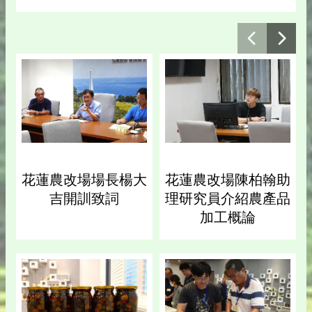
花蓮農改場場長楊大
花蓮農改場陳柏翰助
吉開訓致詞
理研究員介紹農產品
加工概論