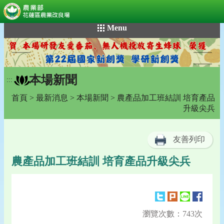
:::
跳
Menu
到
主
要
內
本場新聞
容
:::
區
首頁
>
最新消息
>
本場新聞
> 農產品加工班結訓 培育產品
塊
升級尖兵
友善列印
農產品加工班結訓 培育產品升級尖兵
瀏覽次數：743次