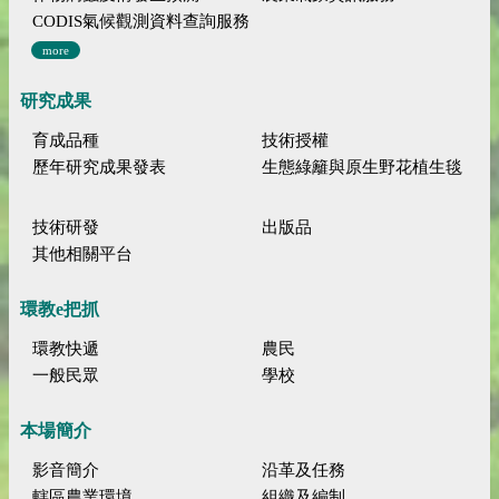
CODIS氣候觀測資料查詢服務
more
研究成果
育成品種
技術授權
歷年研究成果發表
生態綠籬與原生野花植生毯
技術研發
出版品
其他相關平台
環教e把抓
環教快遞
農民
一般民眾
學校
本場簡介
影音簡介
沿革及任務
轄區農業環境
組織及編制