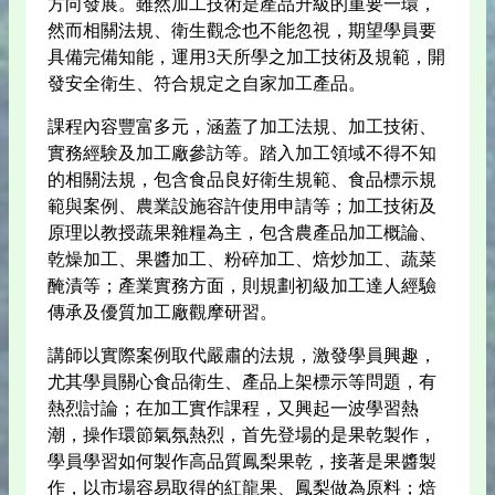
方向發展。雖然加工技術是產品升級的重要一環，
然而相關法規、衛生觀念也不能忽視，期望學員要
具備完備知能，運用3天所學之加工技術及規範，開
發安全衛生、符合規定之自家加工產品。
課程內容豐富多元，涵蓋了加工法規、加工技術、
實務經験及加工廠參訪等。踏入加工領域不得不知
的相關法規，包含食品良好衛生規範、食品標示規
範與案例、農業設施容許使用申請等；加工技術及
原理以教授蔬果雜糧為主，包含農產品加工概論、
乾燥加工、果醬加工、粉碎加工、焙炒加工、蔬菜
醃漬等；產業實務方面，則規劃初級加工達人經驗
傳承及優質加工廠觀摩研習。
講師以實際案例取代嚴肅的法規，激發學員興趣，
尤其學員關心食品衛生、產品上架標示等問題，有
熱烈討論；在加工實作課程，又興起一波學習熱
潮，操作環節氣氛熱烈，首先登場的是果乾製作，
學員學習如何製作高品質鳳梨果乾，接著是果醬製
作，以市場容易取得的紅龍果、鳳梨做為原料；焙