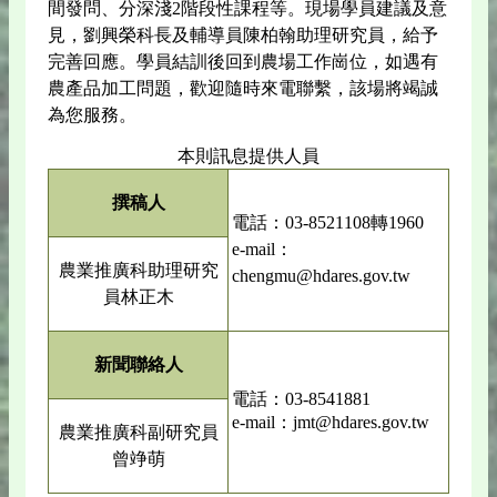
間發問、分深淺2階段性課程等。現場學員建議及意
見，劉興榮科長及輔導員陳柏翰助理研究員，給予
完善回應。學員結訓後回到農場工作崗位，如遇有
農產品加工問題，歡迎隨時來電聯繫，該場將竭誠
為您服務。
本則訊息提供人員
撰稿人
電話：03-8521108轉1960
e-mail：
農業推廣科助理研究
chengmu@hdares.gov.tw
員林正木
新聞聯絡人
電話：03-8541881
e-mail：jmt@hdares.gov.tw
農業推廣科副研究員
曾竫萌