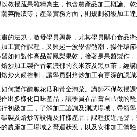
理以教授蔬果雜糧為主，包含農產品加工概論、乾
、蔬菜醃漬等；產業實務方面，則規劃初級加工達
嚴肅的法規，激發學員興趣，尤其學員關心食品衛
在加工實作課程，又興起一波學習熱潮，操作環節
學習如何製作高品質鳳梨果乾，接著是果醬製作，
；焙炒加工製作香氣濃郁的玄米茶及黑豆茶，經講
到焙炒火候控制，讓學員對焙炒加工有更深的認識
員如何製作醃脆花瓜和黃金泡菜。講師不僅教授課
製作出多樣化口味產品，讓學員在品嘗自己做的醃
進行初級加工，了解加工諮詢及測試場域，帶領學
碾製及焙炒等設備及打樣產品；課程接近尾聲，
心的農產加工場域之營運狀況，以及安排加工體驗
。