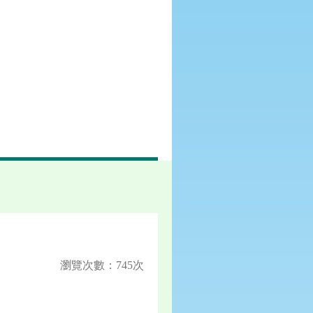
瀏覽次數：745次