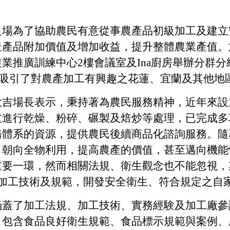
良場為了協助農民有意從事農產品初級加工及建立
產品附加價值及增加收益，提升整體農業產值。於11
業推廣訓練中心2樓會議室及Ina廚房舉辦分群分
，吸引了對農產加工有興趣之花蓮、宜蘭及其他地
大吉場長表示，秉持著為農民服務精神，近年來設
友進行乾燥、粉碎、碾製及焙炒等處理，已完成多
務體系的資源，提供農民後續商品化諮詢服務。隨
，朝向全物利用，提高農產的價值，甚至邁向機能
重要一環，然而相關法規、衛生觀念也不能忽視，
之加工技術及規範，開發安全衛生、符合規定之自
涵蓋了加工法規、加工技術、實務經験及加工廠參
，包含食品良好衛生規範、食品標示規範與案例、