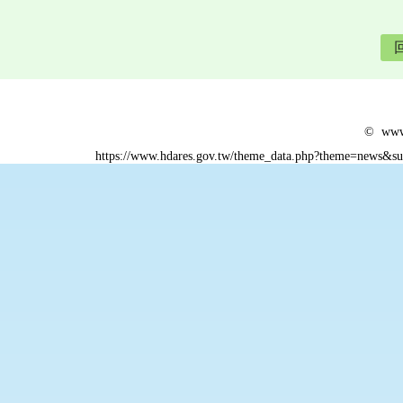
© www.
https://www.hdares.gov.tw/theme_data.php?theme=news