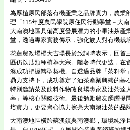
為厚植原民部落有機產業之品牌實力，農業部
理「115年度農民學院原住民行動學堂－大
大南澳地區具備高度發展潛力的小果油茶產
堂，透過專家實務傳承，強化族人對有機栽培
花蓮農改場楊大吉場長於致詞時表示，回首
區仍以瓜類種植為大宗。隨著時代更迭，在
澳成功把握轉型契機。自透過品牌「茶籽堂
鼎力支持下，成功奠定了油茶產業興盛的基
特別邀請茶及飲料作物改良場專家及油茶達
率」等核心關鍵技術。最後勉勵農友踴躍提
培實力，更要齊心協力擦亮大南澳油茶的品
大南澳地區橫跨蘇澳鎮與南澳鄉，環境純淨
長。自2016年起，在民間企業與產銷班的攜