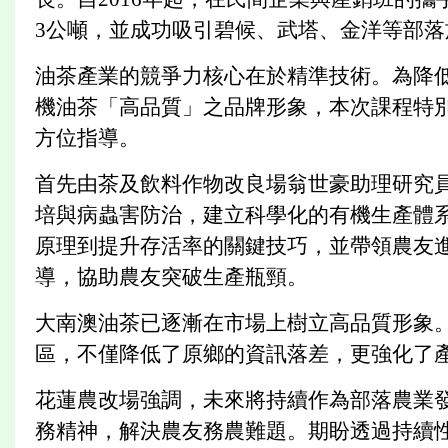
3公噸，並成功吸引碧候、武塔、金洋等部落
油茶產業的競爭力核心在於精準技術。為降
機油茶「高品質」之品牌形象，本次課程特
方位指導。
首先由茶及飲料作物改良場翁世豪助理研究
培與病蟲害防治，建立科學化的有機生產體
原理到提升存活率的關鍵技巧，並帶領農友
導，協助農友突破生產瓶頸。
大南澳油茶已逐漸在市場上樹立高品質形象
區，不僅降低了原鄉的資訊落差，更強化了產
花蓮農改場強調，未來將持續作為部落農業
務精神，解決農友務農難題。期盼透過持續