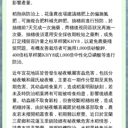
影響產量。
稻熱病防治上，花蓮農改場建議穗肥上勿偏施氮
肥，可施複合肥料補充鉀肥。抽穗前進行預防，於
抽穗前7天完成一次施藥，齊穗後視田區狀況再施一
次藥。抽穗後須選用安全採收期較短之藥劑，或免
訂定殘留容許量之枯草桿菌KHY8，以避免農藥殘
留問題。有機友善栽培者可施用1,000倍矽酸鉀、
400倍枯草桿菌KHY8或1,000倍中性化亞磷酸等進行
防治。
近年宜花地區皆曾發生秘夜蛾屬害蟲危害，包括分
秘夜蛾和羅氏秘夜蛾，主要在一期作分櫱期至黃熟
期危害。其幼蟲啃食葉片，造成稻葉明顯缺刻，若
未及時防治稻葉將有可能被啃食殆盡，影響後續產
量。幼蟲雖不取食穀粒，但會咬斷稻穗枝梗，造成
稻穗掉落。由於秘夜蛾喜藏匿於植株基部取食，農
友若未撥開稻叢查看，初期難以察覺。近日於宜蘭
三星鄉和花蓮玉里鎮陸續有秘夜蛾危害水稻情形，
請農友提高警覺，把握時機防治。水稻黑椿象近年