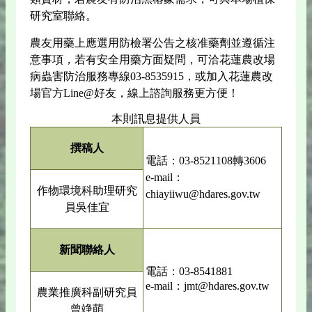
研究室聯絡。
農友用藥上應選用防檢署公告之核准藥劑並遵循注
意事項，若有安全用藥方面疑問，可洽花蓮農改場
病蟲害防治服務專線03-8535915，或加入花蓮農改
場官方Line@好友，線上諮詢服務更方便！
本則訊息提供人員
撰稿人
電話：03-8521108轉3606
e-mail：
作物環境科助理研究
chiayiiwu@hdares.gov.tw
員吳佳宜
新聞聯絡人
電話：03-8541881
e-mail：jmt@hdares.gov.tw
農業推廣科副研究員
曾竫萌