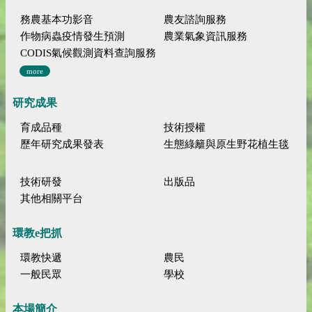
務農基本功影音
農友諮詢服務
作物病蟲疫情發生預測
農業氣象資訊服務
CODIS氣候觀測資料查詢服務
more
研究成果
育成品種
技術授權
歷年研究成果發表
生態綠籬與原生野花植生毯
技術研發
出版品
其他相關平台
環教e把抓
環教快遞
農民
一般民眾
學校
本場簡介