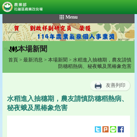
:::
跳
Menu
到
主
要
內
本場新聞
容
:::
區
首頁
>
最新消息
>
本場新聞
> 水稻進入抽穗期，農友請慎
塊
防穗稻熱病、秘夜蛾及黑椿象危害
友善列印
水稻進入抽穗期，農友請慎防穗稻熱病、
秘夜蛾及黑椿象危害