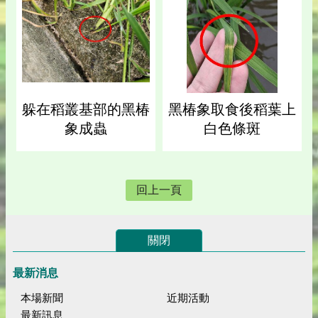
躲在稻叢基部的黑椿
黑椿象取食後稻葉上
象成蟲
白色條斑
回上一頁
關閉
最新消息
本場新聞
近期活動
最新訊息