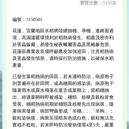
瀏覽次數：1152次
編號：1150501
花蓮、宜蘭地區水稻將陸續抽穗、孕穗，逢鋒面過
境，高濕溫暖環境利於稻熱病發生。稻叢茂密亦利
於害蟲躲藏，易發生秘夜蛾屬害蟲及黑椿象危害。
花蓮區農業改良場呼籲農友加強巡田，注意稻熱病
及害蟲發生情形，適時採行防治措施，以確保水稻
產量。
已發生葉稻熱病的田區，若未適時防治，病原孢子
則普遍存在於田間，成為穗期的感染源。病原孢子
隨著雨水或露水飛落在葉舌或葉鞘上，當稻穗抽
出、經過葉鞘時即被感染，穗頸、枝梗及穀粒皆會
受害。穗稻熱病初期於穗頸及枝梗先出現病斑，隨
著病害發展，病部彎曲形成「吊穗」、「吊狗」；
穀粒染病後，病斑呈現暗灰色或白色，穀粒無法充
實或不稔粒。若未即時防治發病僅需4至5天，嚴重