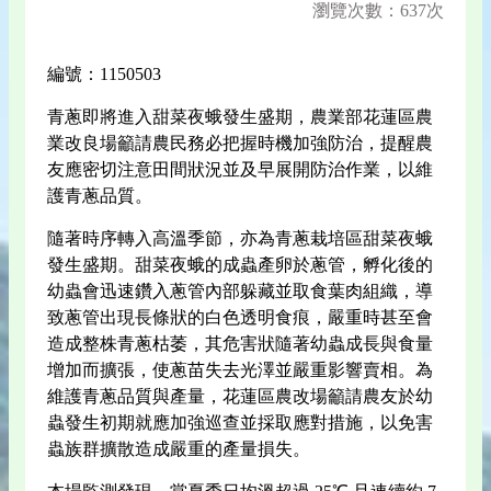
瀏覽次數：637次
編號：1150503
青蔥即將進入甜菜夜蛾發生盛期，農業部花蓮區農
業改良場籲請農民務必把握時機加強防治，提醒農
友應密切注意田間狀況並及早展開防治作業，以維
護青蔥品質。
隨著時序轉入高溫季節，亦為青蔥栽培區甜菜夜蛾
發生盛期。甜菜夜蛾的成蟲產卵於蔥管，孵化後的
幼蟲會迅速鑽入蔥管內部躲藏並取食葉肉組織，導
致蔥管出現長條狀的白色透明食痕，嚴重時甚至會
造成整株青蔥枯萎，其危害狀隨著幼蟲成長與食量
增加而擴張，使蔥苗失去光澤並嚴重影響賣相。為
維護青蔥品質與產量，花蓮區農改場籲請農友於幼
蟲發生初期就應加強巡查並採取應對措施，以免害
蟲族群擴散造成嚴重的產量損失。