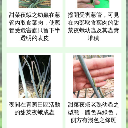
甜菜夜蛾之幼蟲在蔥
撥開受害蔥管，可見
管內取食葉肉，使蔥
在內部取食葉肉的甜
管受危害處只留下半
菜夜蛾幼蟲及其蟲糞
透明的表皮
堆積
夜間在青蔥田區活動
甜菜夜蛾老熟幼蟲之
的甜菜夜蛾成蟲
型態，體色為綠色，
側方有淺色之條斑