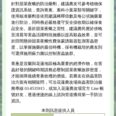
針對甜菜夜蛾的防治藥劑，建議農友可參考植物保
護資訊系統，查詢青蔥、蔥科小葉菜類等關鍵字，
使用核准藥劑並依照建議稀釋倍數及每公頃施藥量
進行防治，同時務必嚴格遵守安全採收期以確保食
品安全。基於甜菜夜蛾之習性，建議農民應於傍晚
至清晨等害蟲活躍時段施藥以提高殺蟲效果，並可
於田間懸掛甜菜夜蛾性費洛蒙誘殺器監測害蟲密
度，以掌握施藥的最佳時機，採有機栽培的農友則
可選擇施用蘇力菌以控制害蟲族群。
青蔥是宜蘭與花蓮地區極為重要的經濟作物，在害
蟲好發的關鍵時期請務必壓制甜菜夜蛾族群密度，
才能保障後續青蔥收穫的價值。若農友在病蟲害防
治方面有相關疑問，可洽花蓮農改場病蟲害防治服
務專線 03-8535915，或加入花蓮農改場官方 Line 帳
號好友，透過便捷的線上諮詢管道獲得第一手防治
資訊。
本則訊息提供人員