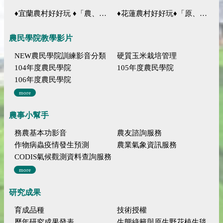
♦宜蘭農村好好玩 ♦「農、藝、山、水」四條遊程推薦
♦花蓮農村好好玩♦「原、生、慢、活」四條遊程推薦
農民學院教學影片
NEW農民學院訓練影音分類
硬質玉米栽培管理
104年度農民學院
105年度農民學院
106年度農民學院
more
農事小幫手
務農基本功影音
農友諮詢服務
作物病蟲疫情發生預測
農業氣象資訊服務
CODIS氣候觀測資料查詢服務
more
研究成果
育成品種
技術授權
歷年研究成果發表
生態綠籬與原生野花植生毯