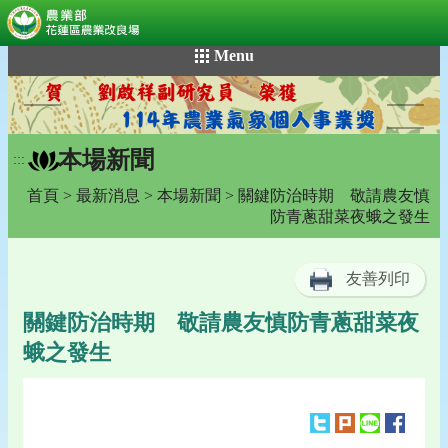
:::
跳
Menu
到
主
要
內
本場新聞
容
:::
區
首頁
>
最新消息
>
本場新聞
> 關鍵防治時期 敬請農友慎
塊
防青蔥甜菜夜蛾之發生
友善列印
關鍵防治時期 敬請農友慎防青蔥甜菜夜
蛾之發生