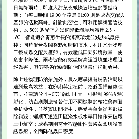
本場監測發現，當夏季日均溫超過 25℃ 且連續約 7
日無降雨時，即進入甜菜夜蛾快速增殖的關鍵時
期；而每日晚間 19:00 至凌晨 01:00 則是成蟲交配與
產卵的活動高峰。針對此習性，可利用黑網遮陰技
術，以 50% 遮光率之黑網降低環境均溫達 2.5～
5℃，營造適合青蔥生長的涼爽環境並減少成蟲停
棲；同時配合夜間整點短時間噴水，利用水分物理
干擾成蟲交配與產卵，有效壓低田間卵塊數量，使
危害率降低。兩者皆能有效緩解高溫逆境並物理阻
絕蟲害，但仍需搭配藥劑防治以達最佳抑制效果。
除上述物理防治措施外，農友應掌握關鍵防治期以
達到最高效益，在卵期與定植前，務必選擇健康種
苗，並建議於 4～6℃ 冷藏 14 天，可抑制 99% 卵粒
孵化；幼蟲期則應輪替使用不同機制的核准藥劑避
免抗藥性，並落實田間衛生，將受害蔥葉從基部拔
除銷毀；蛹期可透過田區淹水或水旱田輪作來破壞
土中蛹室；成蟲期則需全程懸掛性費洛蒙盒與設置
誘蟲燈，全面降低蟲口密度。