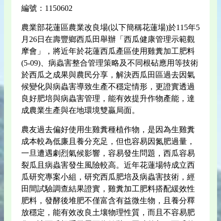
編號：1150602
農業部花蓮區農業改良場(以下簡稱花蓮場)於115年5
月26日在壽豐鄉西瓜田舉辦「西瓜健康管理示範觀
摩會」，將近年於花蓮西瓜產區使用雞糞加工肥料
(5-09)、病蟲害整合管理策略及不同根砧應用等技術
於西瓜之成果與農民分享，解決西瓜田區過去因氣
候變化與病蟲害導致生產不穩定情形，更證實透過
良好肥培與病蟲害管理，能有效提升作物產能，達
成農業生產與在地環境雙贏局面。
農友過去偏好使用生雞糞種植作物，是因為生雞糞
成本較為低廉且養分充足，但也容易因氮肥過量，
一旦遭遇劇烈氣候影響，容易發生問題，西瓜容易
裂瓜且病蟲害發生風險較高。近年花蓮場特成立西
瓜研究專案小組，研究西瓜肥培及病蟲害技術，經
田間試驗調查結果證實，雞糞加工肥料搭配緩效性
肥料，發酵後堆肥不僅富含有益微生物，且養分釋
放穩定，能有效改良土壤物理性質，而且不容易肥