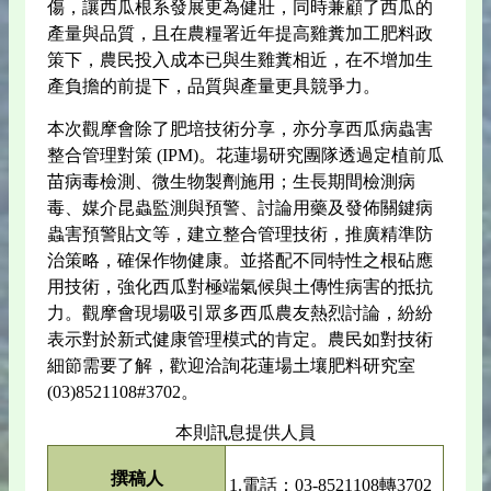
傷，讓西瓜根系發展更為健壯，同時兼顧了西瓜的
產量與品質，且在農糧署近年提高雞糞加工肥料政
策下，農民投入成本已與生雞糞相近，在不增加生
產負擔的前提下，品質與產量更具競爭力。
本次觀摩會除了肥培技術分享，亦分享西瓜病蟲害
整合管理對策 (IPM)。花蓮場研究團隊透過定植前瓜
苗病毒檢測、微生物製劑施用；生長期間檢測病
毒、媒介昆蟲監測與預警、討論用藥及發佈關鍵病
蟲害預警貼文等，建立整合管理技術，推廣精準防
治策略，確保作物健康。並搭配不同特性之根砧應
用技術，強化西瓜對極端氣候與土傳性病害的抵抗
力。觀摩會現場吸引眾多西瓜農友熱烈討論，紛紛
表示對於新式健康管理模式的肯定。農民如對技術
細節需要了解，歡迎洽詢花蓮場土壤肥料研究室
(03)8521108#3702。
本則訊息提供人員
撰稿人
1.電話：03-8521108轉3702