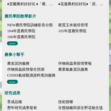
♦宜蘭農村好好玩 ♦「農、藝、山、水」四條遊程推薦
♦花蓮農村好好玩♦「原、生、慢、活」四條遊程推薦
農民學院教學影片
NEW農民學院訓練影音分類
硬質玉米栽培管理
104年度農民學院
105年度農民學院
106年度農民學院
more
農事小幫手
農友諮詢服務
作物病蟲害疫情警報
作物病蟲疫情發生預測
農業氣象資訊服務
CODIS氣候觀測資料查詢服務
more
研究成果
育成品種
技術授權
歷年研究成果發表
生態綠籬與原生野花植生毯