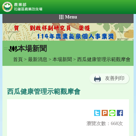
:::
跳
Menu
到
主
要
內
本場新聞
容
:::
區
首頁
>
最新消息
>
本場新聞
> 西瓜健康管理示範觀摩會
塊
友善列印
西瓜健康管理示範觀摩會
瀏覽次數：668次