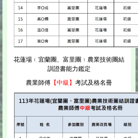
花蓮場﹙宜蘭團、富里團﹚農業技術團結
訓證書能力鑑定
農業師傅
【中級】
考試及格名冊