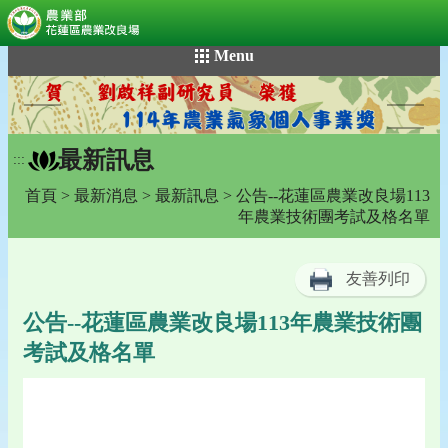
:::
跳
Menu
到
主
要
內
最新訊息
容
:::
區
首頁
>
最新消息
>
最新訊息
> 公告--花蓮區農業改良場113
塊
年農業技術團考試及格名單
友善列印
公告--花蓮區農業改良場113年農業技術團
考試及格名單