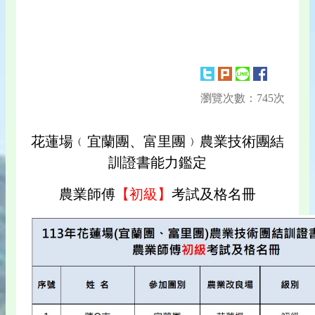
瀏覽次數：745次
花蓮場﹙宜蘭團、富里團﹚農業技術團結
訓證書能力鑑定
農業師傅
【初級】
考試及格名冊