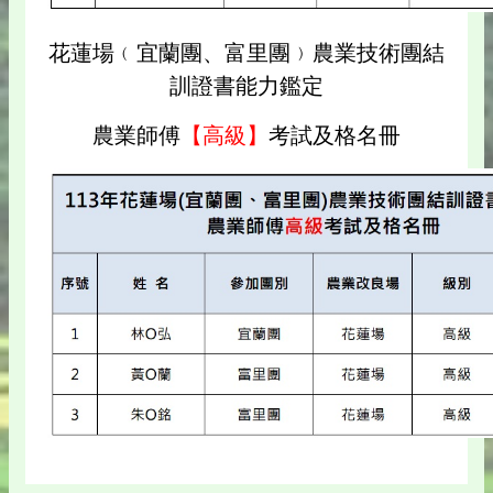
花蓮場﹙宜蘭團、富里團﹚農業技術團結
訓證書能力鑑定
農業師傅
【高級】
考試及格名冊