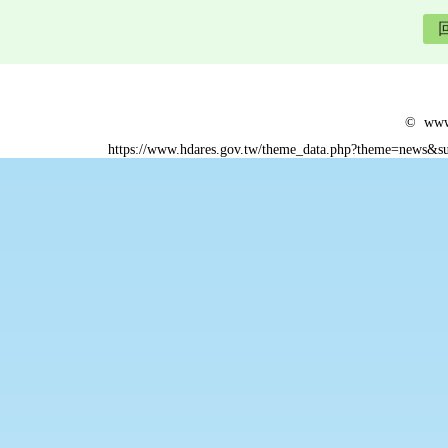
© www.
https://www.hdares.gov.tw/theme_data.php?theme=news