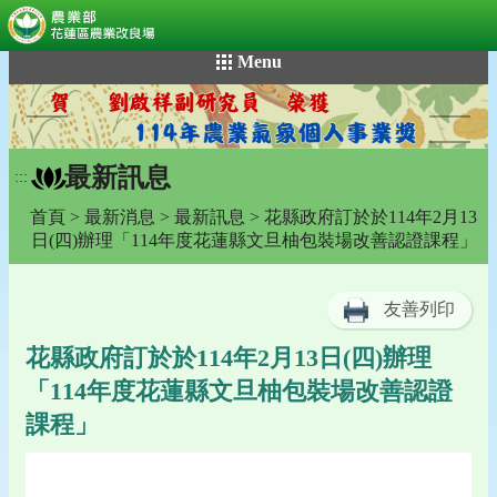
:::
跳
Menu
到
主
要
內
最新訊息
容
:::
區
首頁
>
最新消息
>
最新訊息
> 花縣政府訂於於114年2月13
塊
日(四)辦理「114年度花蓮縣文旦柚包裝場改善認證課程」
友善列印
花縣政府訂於於114年2月13日(四)辦理
「114年度花蓮縣文旦柚包裝場改善認證
課程」