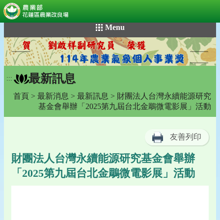
:::
跳
Menu
到
主
要
內
最新訊息
容
:::
區
首頁
>
最新消息
>
最新訊息
> 財團法人台灣永續能源研究
塊
基金會舉辦「2025第九屆台北金鵰微電影展」活動
友善列印
財團法人台灣永續能源研究基金會舉辦
「2025第九屆台北金鵰微電影展」活動