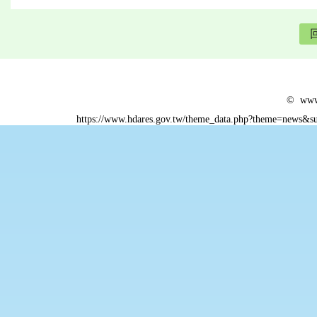
© www.
https://www.hdares.gov.tw/theme_data.php?theme=news